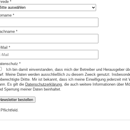
nrede
*
orname
*
achname
*
-Mail
*
atenschutz
*
Ich bin damit einverstanden, dass mich der Betreiber und Herausgeber ü
arf. Meine Daten werden ausschließlich zu diesem Zweck genutzt. Insbesonde
berechtigte Dritte. Mir ist bekannt, dass ich meine Einwilligung jederzeit mit 
ann. Es gilt die
Datenschutzerklärung
, die auch weitere Informationen über M
nd Sperrung meiner Daten beinhaltet.
 Pflichtfeld.