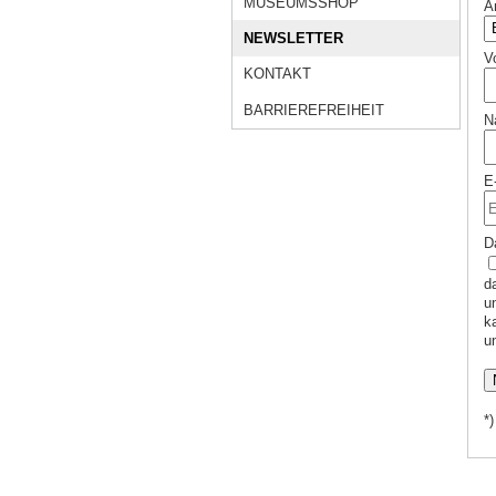
MUSEUMSSHOP
A
NEWSLETTER
V
KONTAKT
BARRIEREFREIHEIT
N
E
D
d
un
k
u
*)