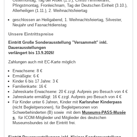
Ostermontag, Tag der Arbeit (1.5.), Christi Himmelfahrt,
Pfingstmontag, Fronleichnam, Tag der Deutschen Einheit (3.10.),
Allerheiligen (1.11.), 2. Weihnachtsfeiertag
geschlossen an Heiligabend, 1. Weihnachtsfeiertag, Silvester,
Neujahr und Fasnachtdienstag
Unsere Eintrittspreise
Eintritt Große Sonderausstellung "Versammelt" inkl.
Dauerausstellungen
verlängert bis 13.9.2026!
Zahlungen auch mit EC-Karte möglich
Erwachsene: 8 €
Ermäßigte: 6 €
Kinder 6 bis 17 Jahre: 3 €
Familienkarte: 16 €
Jahreskarte Erwachsene: 20 € zzgl. Aufpreis pro Besuch von 4 €
Jahreskarte ermäßigt: 16 € zzgl. Aufpreis pro Besuch von 4 €
Für Kinder unter 6 Jahren, Kinder mit
Karlsruher Kinderpass
(nicht Begleitpersonen), für Begleitpersonen von
Schwerbehinderten (B) sowie mit dem
Museums-PASS-Musée
s
, für ICOM-Mitglieder und Mitglieder des deutschen
Museumsbundes ist der Eintritt frei.