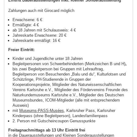
Eintritt Dauerausstellungen inkl. Kleiner Sonderausstellung
Zahlungen auch mit Girocard möglich
Erwachsene: 6 €
Ermäßigte: 4 €
ab 18 Jahren mit Schulausweis: 4 €
Jahreskarte Erwachsene: 20 €
Jahreskarte ermäßigt: 16 €
Freier Eintritt:
Kinder und Jugendliche unter 18 Jahren
Begleitpersonen von Schwerbehinderten (Merkzeichen B und H)
,
bis zwei Begleitperson bei Gruppen mit Lehrauftrag,
Begleitperson von Besuchenden „Balu und du“, Kulturlotsen und
Schützlinge, PH-Studierende in Gruppen der
Kooperationsprojekte, Mitglieder des Naturwissenschaftlichen
Vereins Karlsruhe e.V., Mitglieder des Fördervereins Freunde des
Naturkundemuseums Karlsruhe e.V., Mitglieder des Deutschen
Museumsbundes, ICOM-Mitglieder (alle mit entsprechendem
Ausweis)
mit
Museums-PASS-Musées
, Karlsruher Pass, Karlsruher
Kinderpass (ohne Begleitperson), Landesfamilienpass
2. Person mit Gutscheincoupon Genusspunkte
Freitagnachmittags ab 13 Uhr Eintritt frei
in die Dauerausstellungen und Kleinen Sonderausstellungen