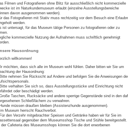
as Filmen und Fotografieren ohne Blitz für ausschließlich nicht kommerzielle
wecke ist im Naturkundemuseum erlaubt (einzelne Ausstellungsbereiche
önnen davon ausgenommen werden).
ür das Fotografieren mit Stativ muss rechtzeitig vor dem Besuch eine Erlaubn
ingeholt werden.
s ist untersagt, für das Museum tätige Personen zu fotografieren oder zu
lmen.
egliche kommerzielle Nutzung der Aufnahmen muss schriftlich genehmigt
erden.
nsere Hausordnung
erzlich willkommen!
ir möchten, dass sich alle im Museum wohl fühlen. Daher bitten wir Sie um
eachtung der Hausordnung:
 Bitte nehmen Sie Rücksicht auf Andere und befolgen Sie die Anweisungen de
ufsichtspersonals.
 Bitte verhalten Sie sich so, dass Ausstellungsstücke und Einrichtung nicht
efährdet oder beschädigt werden.
 Große Taschen, Rucksäcke und andere sperrige Gegenstände sind in den daf
orgesehenen Schließfächern zu verwahren.
 Hunde müssen draußen bleiben (Assistenzhunde ausgenommen).
 Im Museum herrscht Rauchverbot.
 Für den Verzehr mitgebrachter Speisen und Getränke haben wir für Sie im
assettensaal gegenüber dem Museumsshop Tische und Stühle bereitgestellt.
n der Cafeteria des Museumsshops können Sie die dort erworbenen