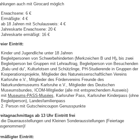
ahlungen auch mit Girocard möglich
Erwachsene: 6 €
Ermäßigte: 4 €
ab 18 Jahren mit Schulausweis: 4 €
Jahreskarte Erwachsene: 20 €
Jahreskarte ermäßigt: 16 €
eier Eintritt:
Kinder und Jugendliche unter 18 Jahren
Begleitpersonen von Schwerbehinderten (Merkzeichen B und H)
,
bis zwei
Begleitperson bei Gruppen mit Lehrauftrag, Begleitperson von Besuchenden
„Balu und du“, Kulturlotsen und Schützlinge, PH-Studierende in Gruppen der
Kooperationsprojekte, Mitglieder des Naturwissenschaftlichen Vereins
Karlsruhe e.V., Mitglieder des Fördervereins Freunde des
Naturkundemuseums Karlsruhe e.V., Mitglieder des Deutschen
Museumsbundes, ICOM-Mitglieder (alle mit entsprechendem Ausweis)
mit
Museums-PASS-Musées
, Karlsruher Pass, Karlsruher Kinderpass (ohne
Begleitperson), Landesfamilienpass
2. Person mit Gutscheincoupon Genusspunkte
reitagnachmittags ab 13 Uhr Eintritt frei
n die Dauerausstellungen und Kleinen Sonderausstellungen (Feiertage
usgenommen)!
rmäßigter Eintritt: