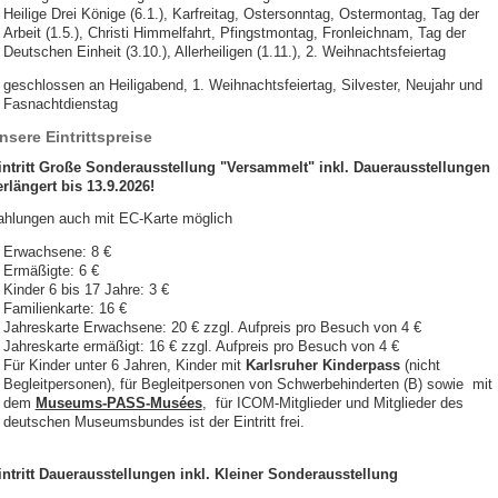
Heilige Drei Könige (6.1.), Karfreitag, Ostersonntag, Ostermontag, Tag der
Arbeit (1.5.), Christi Himmelfahrt, Pfingstmontag, Fronleichnam, Tag der
Deutschen Einheit (3.10.), Allerheiligen (1.11.), 2. Weihnachtsfeiertag
geschlossen an Heiligabend, 1. Weihnachtsfeiertag, Silvester, Neujahr und
Fasnachtdienstag
nsere Eintrittspreise
intritt Große Sonderausstellung "Versammelt" inkl. Dauerausstellungen
erlängert bis 13.9.2026!
ahlungen auch mit EC-Karte möglich
Erwachsene: 8 €
Ermäßigte: 6 €
Kinder 6 bis 17 Jahre: 3 €
Familienkarte: 16 €
Jahreskarte Erwachsene: 20 € zzgl. Aufpreis pro Besuch von 4 €
Jahreskarte ermäßigt: 16 € zzgl. Aufpreis pro Besuch von 4 €
Für Kinder unter 6 Jahren, Kinder mit
Karlsruher Kinderpass
(nicht
Begleitpersonen), für Begleitpersonen von Schwerbehinderten (B) sowie mit
dem
Museums-PASS-Musées
, für ICOM-Mitglieder und Mitglieder des
deutschen Museumsbundes ist der Eintritt frei.
intritt Dauerausstellungen inkl. Kleiner Sonderausstellung