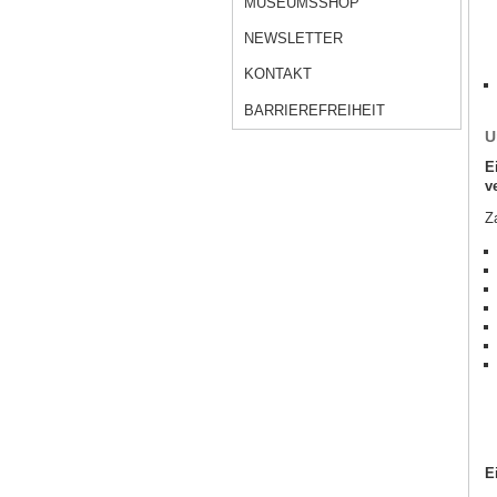
MUSEUMSSHOP
NEWSLETTER
KONTAKT
BARRIEREFREIHEIT
U
E
v
Z
E