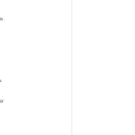
is
s
ür