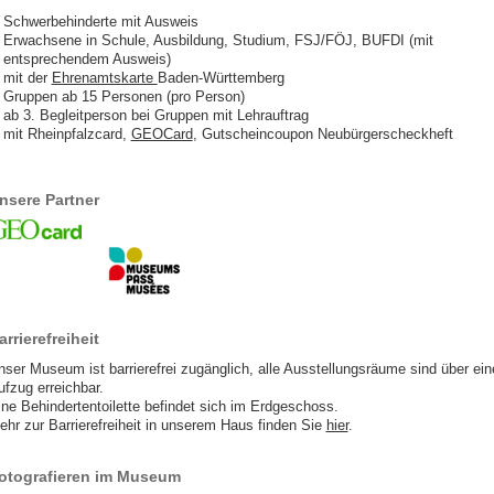
Schwerbehinderte mit Ausweis
Erwachsene in Schule, Ausbildung, Studium, FSJ/FÖJ, BUFDI (mit
entsprechendem Ausweis)
mit der
Ehrenamtskarte
Baden-Württemberg
Gruppen ab 15 Personen (pro Person)
ab 3. Begleitperson bei Gruppen mit Lehrauftrag
mit Rheinpfalzcard,
GEOCard
, Gutscheincoupon Neubürgerscheckheft
nsere Partner
arrierefreiheit
nser Museum ist barrierefrei zugänglich, alle Ausstellungsräume sind über ein
ufzug erreichbar.
ine Behindertentoilette befindet sich im Erdgeschoss.
ehr zur Barrierefreiheit in unserem Haus finden Sie
hier
.
otografieren im Museum