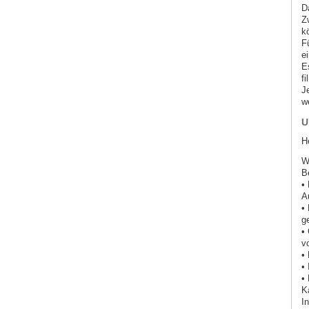
D
Z
k
F
e
E
fi
J
w
U
H
W
B
•
A
•
g
•
v
•
•
•
K
I