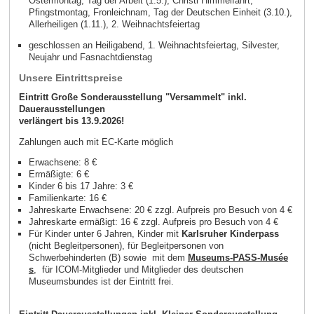
Ostermontag, Tag der Arbeit (1.5.), Christi Himmelfahrt,
Pfingstmontag, Fronleichnam, Tag der Deutschen Einheit (3.10.),
Allerheiligen (1.11.), 2. Weihnachtsfeiertag
geschlossen an Heiligabend, 1. Weihnachtsfeiertag, Silvester,
Neujahr und Fasnachtdienstag
Unsere Eintrittspreise
Eintritt Große Sonderausstellung "Versammelt" inkl.
Dauerausstellungen
verlängert bis 13.9.2026!
Zahlungen auch mit EC-Karte möglich
Erwachsene: 8 €
Ermäßigte: 6 €
Kinder 6 bis 17 Jahre: 3 €
Familienkarte: 16 €
Jahreskarte Erwachsene: 20 € zzgl. Aufpreis pro Besuch von 4 €
Jahreskarte ermäßigt: 16 € zzgl. Aufpreis pro Besuch von 4 €
Für Kinder unter 6 Jahren, Kinder mit
Karlsruher Kinderpass
(nicht Begleitpersonen), für Begleitpersonen von
Schwerbehinderten (B) sowie mit dem
Museums-PASS-Musée
s
, für ICOM-Mitglieder und Mitglieder des deutschen
Museumsbundes ist der Eintritt frei.