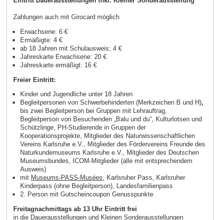
Eintritt Dauerausstellungen inkl. Kleiner Sonderausstellung
Zahlungen auch mit Girocard möglich
Erwachsene: 6 €
Ermäßigte: 4 €
ab 18 Jahren mit Schulausweis: 4 €
Jahreskarte Erwachsene: 20 €
Jahreskarte ermäßigt: 16 €
Freier Eintritt:
Kinder und Jugendliche unter 18 Jahren
Begleitpersonen von Schwerbehinderten (Merkzeichen B und H)
,
bis zwei Begleitperson bei Gruppen mit Lehrauftrag,
Begleitperson von Besuchenden „Balu und du“, Kulturlotsen und
Schützlinge, PH-Studierende in Gruppen der
Kooperationsprojekte, Mitglieder des Naturwissenschaftlichen
Vereins Karlsruhe e.V., Mitglieder des Fördervereins Freunde des
Naturkundemuseums Karlsruhe e.V., Mitglieder des Deutschen
Museumsbundes, ICOM-Mitglieder (alle mit entsprechendem
Ausweis)
mit
Museums-PASS-Musées
, Karlsruher Pass, Karlsruher
Kinderpass (ohne Begleitperson), Landesfamilienpass
2. Person mit Gutscheincoupon Genusspunkte
Freitagnachmittags ab 13 Uhr Eintritt frei
in die Dauerausstellungen und Kleinen Sonderausstellungen