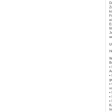
D
Z
k
F
e
E
fi
J
w
U
H
W
B
•
A
•
g
•
v
•
•
•
K
I