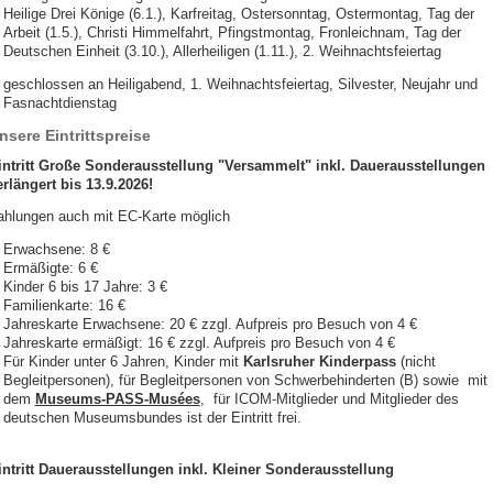
Heilige Drei Könige (6.1.), Karfreitag, Ostersonntag, Ostermontag, Tag der
Arbeit (1.5.), Christi Himmelfahrt, Pfingstmontag, Fronleichnam, Tag der
Deutschen Einheit (3.10.), Allerheiligen (1.11.), 2. Weihnachtsfeiertag
geschlossen an Heiligabend, 1. Weihnachtsfeiertag, Silvester, Neujahr und
Fasnachtdienstag
nsere Eintrittspreise
intritt Große Sonderausstellung "Versammelt" inkl. Dauerausstellungen
erlängert bis 13.9.2026!
ahlungen auch mit EC-Karte möglich
Erwachsene: 8 €
Ermäßigte: 6 €
Kinder 6 bis 17 Jahre: 3 €
Familienkarte: 16 €
Jahreskarte Erwachsene: 20 € zzgl. Aufpreis pro Besuch von 4 €
Jahreskarte ermäßigt: 16 € zzgl. Aufpreis pro Besuch von 4 €
Für Kinder unter 6 Jahren, Kinder mit
Karlsruher Kinderpass
(nicht
Begleitpersonen), für Begleitpersonen von Schwerbehinderten (B) sowie mit
dem
Museums-PASS-Musées
, für ICOM-Mitglieder und Mitglieder des
deutschen Museumsbundes ist der Eintritt frei.
intritt Dauerausstellungen inkl. Kleiner Sonderausstellung