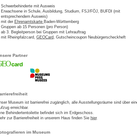
Schwerbehinderte mit Ausweis
Erwachsene in Schule, Ausbildung, Studium, FSJ/FÖJ, BUFDI (mit
entsprechendem Ausweis)
mit der
Ehrenamtskarte
Baden-Württemberg
Gruppen ab 15 Personen (pro Person)
ab 3. Begleitperson bei Gruppen mit Lehrauftrag
mit Rheinpfalzcard,
GEOCard
, Gutscheincoupon Neubürgerscheckheft
nsere Partner
arrierefreiheit
nser Museum ist barrierefrei zugänglich, alle Ausstellungsräume sind über ein
ufzug erreichbar.
ine Behindertentoilette befindet sich im Erdgeschoss.
ehr zur Barrierefreiheit in unserem Haus finden Sie
hier
.
otografieren im Museum