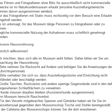
as Filmen und Fotografieren ohne Blitz für ausschließlich nicht kommerzielle
wecke ist im Naturkundemuseum erlaubt (einzelne Ausstellungsbereiche
önnen davon ausgenommen werden).
ür das Fotografieren mit Stativ muss rechtzeitig vor dem Besuch eine Erlaubn
ingeholt werden.
s ist untersagt, für das Museum tätige Personen zu fotografieren oder zu
lmen.
egliche kommerzielle Nutzung der Aufnahmen muss schriftlich genehmigt
erden.
nsere Hausordnung
erzlich willkommen!
ir möchten, dass sich alle im Museum wohl fühlen. Daher bitten wir Sie um
eachtung der Hausordnung:
 Bitte nehmen Sie Rücksicht auf Andere und befolgen Sie die Anweisungen de
ufsichtspersonals.
 Bitte verhalten Sie sich so, dass Ausstellungsstücke und Einrichtung nicht
efährdet oder beschädigt werden.
 Große Taschen, Rucksäcke und andere sperrige Gegenstände sind in den daf
orgesehenen Schließfächern zu verwahren.
 Hunde müssen draußen bleiben (Assistenzhunde ausgenommen).
 Im Museum herrscht Rauchverbot.
 Für den Verzehr mitgebrachter Speisen und Getränke haben wir für Sie im
assettensaal gegenüber dem Museumsshop Tische und Stühle bereitgestellt.
n der Cafeteria des Museumsshops können Sie die dort erworbenen