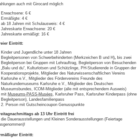
ahlungen auch mit Girocard möglich
Erwachsene: 6 €
Ermäßigte: 4 €
ab 18 Jahren mit Schulausweis: 4 €
Jahreskarte Erwachsene: 20 €
Jahreskarte ermäßigt: 16 €
eier Eintritt:
Kinder und Jugendliche unter 18 Jahren
Begleitpersonen von Schwerbehinderten (Merkzeichen B und H)
,
bis zwei
Begleitperson bei Gruppen mit Lehrauftrag, Begleitperson von Besuchenden
„Balu und du“, Kulturlotsen und Schützlinge, PH-Studierende in Gruppen der
Kooperationsprojekte, Mitglieder des Naturwissenschaftlichen Vereins
Karlsruhe e.V., Mitglieder des Fördervereins Freunde des
Naturkundemuseums Karlsruhe e.V., Mitglieder des Deutschen
Museumsbundes, ICOM-Mitglieder (alle mit entsprechendem Ausweis)
mit
Museums-PASS-Musées
, Karlsruher Pass, Karlsruher Kinderpass (ohne
Begleitperson), Landesfamilienpass
2. Person mit Gutscheincoupon Genusspunkte
reitagnachmittags ab 13 Uhr Eintritt frei
n die Dauerausstellungen und Kleinen Sonderausstellungen (Feiertage
usgenommen)!
rmäßigter Eintritt: