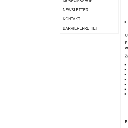
MUSEUMSSHOP
NEWSLETTER
KONTAKT
BARRIEREFREIHEIT
U
E
v
Z
E