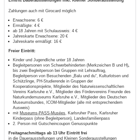
Eintritt Dauerausstellungen inkl. Kleiner Sonderausstellung
Zahlungen auch mit Girocard möglich
Erwachsene: 6 €
Ermäßigte: 4 €
ab 18 Jahren mit Schulausweis: 4 €
Jahreskarte Erwachsene: 20 €
Jahreskarte ermäßigt: 16 €
Freier Eintritt:
Kinder und Jugendliche unter 18 Jahren
Begleitpersonen von Schwerbehinderten (Merkzeichen B und H)
,
bis zwei Begleitperson bei Gruppen mit Lehrauftrag,
Begleitperson von Besuchenden „Balu und du“, Kulturlotsen und
Schützlinge, PH-Studierende in Gruppen der
Kooperationsprojekte, Mitglieder des Naturwissenschaftlichen
Vereins Karlsruhe e.V., Mitglieder des Fördervereins Freunde des
Naturkundemuseums Karlsruhe e.V., Mitglieder des Deutschen
Museumsbundes, ICOM-Mitglieder (alle mit entsprechendem
Ausweis)
mit
Museums-PASS-Musées
, Karlsruher Pass, Karlsruher
Kinderpass (ohne Begleitperson), Landesfamilienpass
2. Person mit Gutscheincoupon Genusspunkte
Freitagnachmittags ab 13 Uhr Eintritt frei
in die Dauerausstellungen und Kleinen Sonderausstellungen