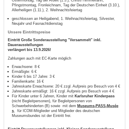
Ostermontag, Tag der Arbeit (1.5.), Christi Himmelfahrt,
Pfingstmontag, Fronleichnam, Tag der Deutschen Einheit (3.10.),
Allerheiligen (1.11.), 2. Weihnachtsfeiertag
geschlossen an Heiligabend, 1. Weihnachtsfeiertag, Silvester,
Neujahr und Fasnachtdienstag
Unsere Eintrittspreise
Eintritt Große Sonderausstellung "Versammelt" inkl.
Dauerausstellungen
verlängert bis 13.9.2026!
Zahlungen auch mit EC-Karte möglich
Erwachsene: 8 €
Ermäßigte: 6 €
Kinder 6 bis 17 Jahre: 3 €
Familienkarte: 16 €
Jahreskarte Erwachsene: 20 € zzgl. Aufpreis pro Besuch von 4 €
Jahreskarte ermäßigt: 16 € zzgl. Aufpreis pro Besuch von 4 €
Für Kinder unter 6 Jahren, Kinder mit
Karlsruher Kinderpass
(nicht Begleitpersonen), für Begleitpersonen von
Schwerbehinderten (B) sowie mit dem
Museums-PASS-Musée
s
, für ICOM-Mitglieder und Mitglieder des deutschen
Museumsbundes ist der Eintritt frei.