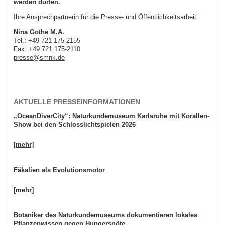
werden dürfen.
Ihre Ansprechpartnerin für die Presse- und Öffentlichkeitsarbeit:
Nina Gothe M.A.
Tel.: +49 721 175-2155
Fax: +49 721 175-2110
presse
@
smnk
.
de
AKTUELLE PRESSEINFORMATIONEN
„OceanDiverCity“: Naturkundemuseum Karlsruhe mit Korallen-
Show bei den Schlosslichtspielen 2026
[mehr]
Fäkalien als Evolutionsmotor
[mehr]
Botaniker des Naturkundemuseums dokumentieren lokales
Pflanzenwissen gegen Hungersnöte