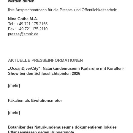
werden dürfen.
Ihre Ansprechpartnerin für die Presse- und Öffentlichkeitsarbeit:
Nina Gothe M.A.
Tel.: +49 721 175-2155
Fax: +49 721 175-2110
presse
@
smnk
.
de
AKTUELLE PRESSEINFORMATIONEN
„OceanDiverCity“: Naturkundemuseum Karlsruhe mit Korallen-
Show bei den Schlosslichtspielen 2026
[mehr]
Fäkalien als Evolutionsmotor
[mehr]
Botaniker des Naturkundemuseums dokumentieren lokales
Pflanzenwissen gegen Hungersnöte