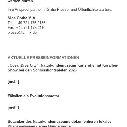
werden dürfen.
Ihre Ansprechpartnerin für die Presse- und Öffentlichkeitsarbeit:
Nina Gothe M.A.
Tel.: +49 721 175-2155
Fax: +49 721 175-2110
presse
@
smnk
.
de
AKTUELLE PRESSEINFORMATIONEN
„OceanDiverCity“: Naturkundemuseum Karlsruhe mit Korallen-
Show bei den Schlosslichtspielen 2026
[mehr]
Fäkalien als Evolutionsmotor
[mehr]
Botaniker des Naturkundemuseums dokumentieren lokales
Pflanzenwissen gegen Hungersnöte