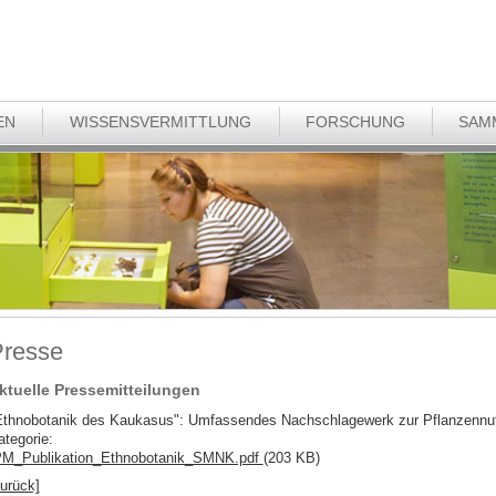
EN
WISSENSVERMITTLUNG
FORSCHUNG
SAM
resse
ktuelle Pressemitteilungen
Ethnobotanik des Kaukasus": Umfassendes Nachschlagewerk zur Pflanzennutz
ategorie:
M_Publikation_Ethnobotanik_SMNK.pdf
(203 KB)
zurück]