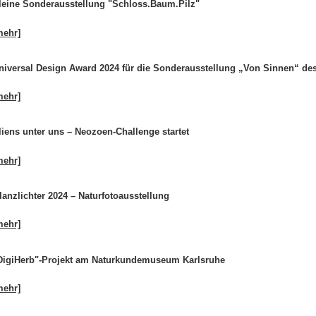
leine Sonderausstellung "Schloss.Baum.Pilz"
mehr]
niversal Design Award 2024 für die Sonderausstellung „Von Sinnen“ d
mehr]
liens unter uns – Neozoen-Challenge startet
mehr]
lanzlichter 2024 – Naturfotoausstellung
mehr]
DigiHerb"-Projekt am Naturkundemuseum Karlsruhe
mehr]