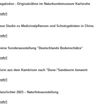
egalodon - Originalzähne im Naturkundemuseum Karlsruhe
mehr]
eue Studie zu Medizinalpflanzen und Schutzgebieten in China
mehr]
leine Sonderausstellung "Deutschlands Bodenschätze"
mehr]
urm aus dem Kambrium nach "Dune-"Sandwurm benannt
mehr]
lanzlichter 2023 – Naturfotoausstellung
mehr]