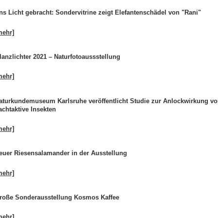
ns Licht gebracht: Sondervitrine zeigt Elefantenschädel von "Rani"
mehr]
lanzlichter 2021 – Naturfotoaussstellung
mehr]
aturkundemuseum Karlsruhe veröffentlicht Studie zur Anlockwirkung v
achtaktive Insekten
mehr]
euer Riesensalamander in der Ausstellung
mehr]
roße Sonderausstellung Kosmos Kaffee
mehr]