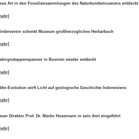
eue Art in den Fossiliensammlungen des Naturkundemuseums entdeckt
mehr]
örderverein schenkt Museum großherzogliches Herbarbuch
mehr]
ebirgssteppenspanner in Bosnien wieder entdeckt
mehr]
äfer-Evolution wirft Licht auf geologische Geschichte Indonesiens
mehr]
euer Direktor Prof. Dr. Martin Husemann in sein Amt eingeführt
mehr]