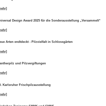
mehr]
niversal Design Award 2025 für die Sonderausstellung „Versammelt“
mehr]
eue Arten endtdeckt - Pilzvielfalt in Schlossgärten
mehr]
antherpilz und Pilzvergiftungen
mehr]
0. Karlsruher Frischpilzausstellung
mehr]