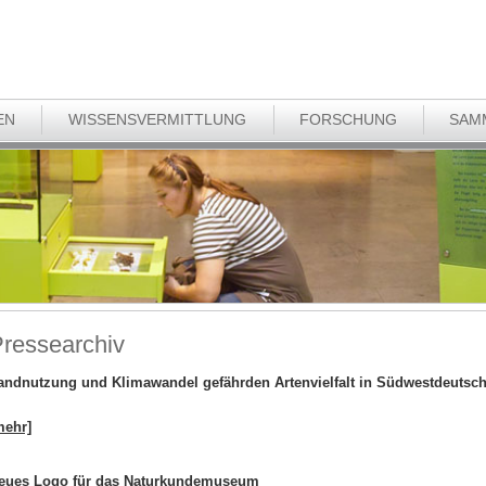
EN
WISSENSVERMITTLUNG
FORSCHUNG
SAM
ressearchiv
andnutzung und Klimawandel gefährden Artenvielfalt in Südwestdeutsc
mehr]
eues Logo für das Naturkundemuseum