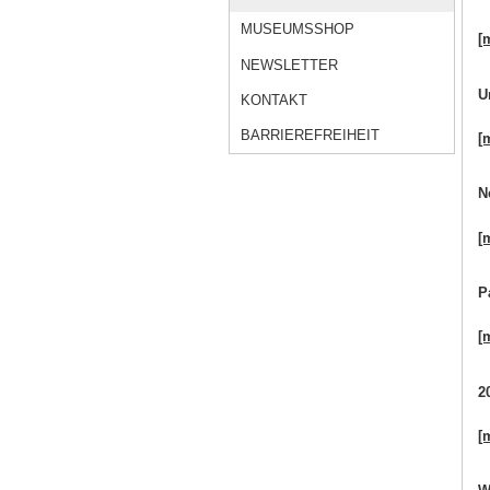
MUSEUMSSHOP
[
NEWSLETTER
U
KONTAKT
BARRIEREFREIHEIT
[
N
[
P
[
2
[