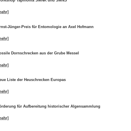
orkshop Tapinoma SMNK und SMNS
mehr]
rnst-Jünger-Preis für Entomologie an Axel Hofmann
mehr]
ossile Dornschrecken aus der Grube Messel
mehr]
eue Liste der Heuschrecken Europas
mehr]
örderung für Aufbereitung historischer Algensammlung
mehr]