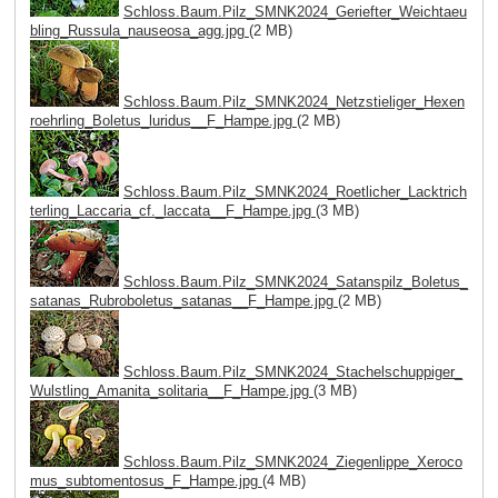
Schloss.Baum.Pilz_SMNK2024_Geriefter_Weichtaeu
bling_Russula_nauseosa_agg.jpg
(2 MB)
Schloss.Baum.Pilz_SMNK2024_Netzstieliger_Hexen
roehrling_Boletus_luridus__F_Hampe.jpg
(2 MB)
Schloss.Baum.Pilz_SMNK2024_Roetlicher_Lacktrich
terling_Laccaria_cf._laccata__F_Hampe.jpg
(3 MB)
Schloss.Baum.Pilz_SMNK2024_Satanspilz_Boletus_
satanas_Rubroboletus_satanas__F_Hampe.jpg
(2 MB)
Schloss.Baum.Pilz_SMNK2024_Stachelschuppiger_
Wulstling_Amanita_solitaria__F_Hampe.jpg
(3 MB)
Schloss.Baum.Pilz_SMNK2024_Ziegenlippe_Xeroco
mus_subtomentosus_F_Hampe.jpg
(4 MB)