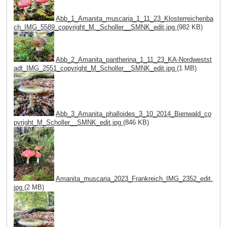
Abb_1_Amanita_muscaria_1_11_23_Klosterreichenba
ch_IMG_5589_copyright_M._Scholler__SMNK_edit.jpg
(982 KB)
Abb_2_Amanita_pantherina_1_11_23_KA-Nordwestst
adt_IMG_2551_copyright_M_Scholler__SMNK_edit.jpg
(1 MB)
Abb_3_Amanita_phalloides_3_10_2014_Bienwald_co
pyright_M_Scholler__SMNK_edit.jpg
(846 KB)
Amanita_muscaria_2023_Frankreich_IMG_2352_edit.
jpg
(2 MB)