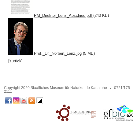
PM_Direktor_Lenz_Abschied.pdf
(240 KB)
Prof._Dr._Norbert_Lenz.jpg
(5 MB)
[zurück]
Copyright 2020 Staatliches Museum für Naturkunde Karlsruhe
0721/175
2111