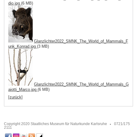
dio.jpg
(6 MB)
Glanzlichter2022_SMNK_The_World_of_Mammals_F
unk_Konrad.jpg
(3 MB)
Glanzlichter2022_SMNK_The_World_of_Mammals_G
aiotti_Marco.jpg
(6 MB)
[zurück]
Copyright 2020 Staatliches Museum für Naturkunde Karlsruhe
0721/175
2111