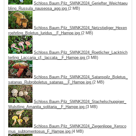
Schloss.Baum.Pilz_SMNK2024_Geriefter_Weichtaeu
bling_Russula_nauseosa_agg.jpg
(2 MB)
Schloss.Baum.Pilz_SMNK2024_Netzstieliger_Hexen
roehrling_Boletus_luridus__F_Hampe.jpg
(2 MB)
Schloss.Baum.Pilz_SMNK2024_Roetlicher_Lacktrich
terling_Laccaria_cf._laccata__F_Hampe.jpg
(3 MB)
Schloss.Baum.Pilz_SMNK2024_Satanspilz_Boletus_
satanas_Rubroboletus_satanas__F_Hampe.jpg
(2 MB)
Schloss.Baum.Pilz_SMNK2024_Stachelschuppiger_
Wulstling_Amanita_solitaria__F_Hampe.jpg
(3 MB)
Schloss.Baum.Pilz_SMNK2024_Ziegenlippe_Xeroco
mus_subtomentosus_F_Hampe.jpg
(4 MB)