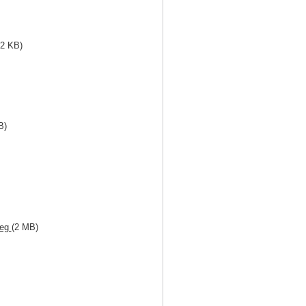
32 KB)
B)
peg
(2 MB)