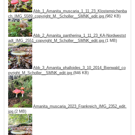
Abb_1_Amanita_muscaria_1_11_23_Klosterreichenba
ch_IMG_5589_copyright_M._Scholler__SMNK_edit.jpg
(982 KB)
Abb_2_Amanita_pantherina_1_11_23_KA-Nordwestst
adt_IMG_2551_copyright_M_Scholler__SMNK_edit.jpg
(1 MB)
Abb_3_Amanita_phalloides_3_10_2014_Bienwald_co
pyright_M_Scholler__SMNK_edit.jpg
(846 KB)
Amanita_muscaria_2023_Frankreich_IMG_2352_edit.
jpg
(2 MB)