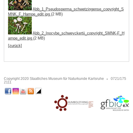
Abb_1_Pseudosperma_schwetzingense_copyright_S
MNK_F_Hampe_edit.jpg
(2 MB)
Abb_2_Inocybe_schweyckertii_copyright_SMNK-F_H
ampe_edit.jpg
(2 MB)
[zurück]
Copyright 2020 Staatliches Museum für Naturkunde Karlsruhe
0721/175
2111