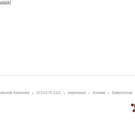
zurück]
urkunde Karlsruhe
0721/175 2111
Impressum
Kontakt
Datenschutz