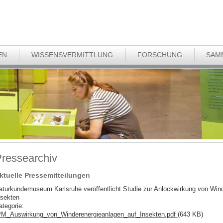
EN
WISSENSVERMITTLUNG
FORSCHUNG
SAM
ressearchiv
ktuelle Pressemitteilungen
aturkundemuseum Karlsruhe veröffentlicht Studie zur Anlockwirkung von Wind
nsekten
ategorie:
M_Auswirkung_von_Winderenergieanlagen_auf_Insekten.pdf
(643 KB)