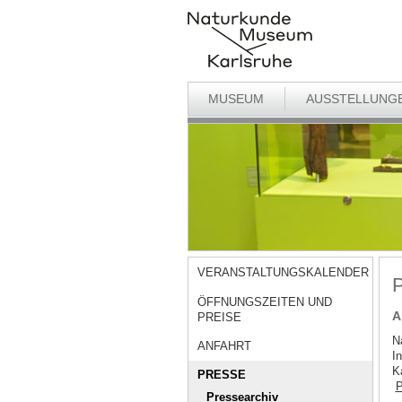
MUSEUM
AUSSTELLUNG
VERANSTALTUNGSKALENDER
P
ÖFFNUNGSZEITEN UND
A
PREISE
N
ANFAHRT
I
K
PRESSE
P
Pressearchiv