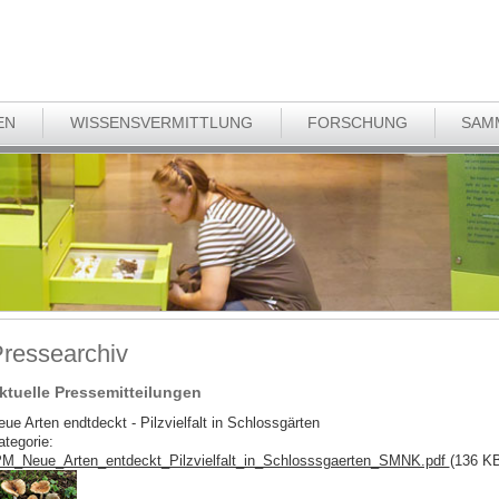
EN
WISSENSVERMITTLUNG
FORSCHUNG
SAM
ressearchiv
ktuelle Pressemitteilungen
ue Arten endtdeckt - Pilzvielfalt in Schlossgärten
ategorie:
M_Neue_Arten_entdeckt_Pilzvielfalt_in_Schlosssgaerten_SMNK.pdf
(136 K