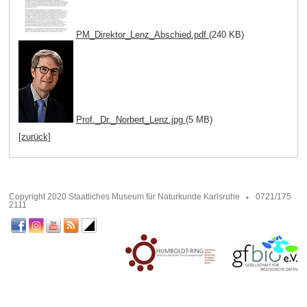
PM_Direktor_Lenz_Abschied.pdf
(240 KB)
Prof._Dr._Norbert_Lenz.jpg
(5 MB)
[zurück]
Copyright 2020 Staatliches Museum für Naturkunde Karlsruhe
0721/175
2111