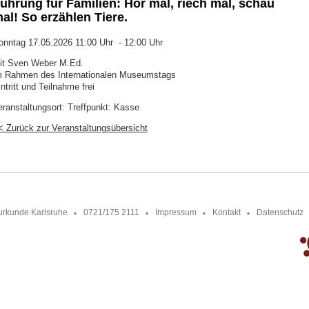
ührung für Familien: Hör mal, riech mal, schau
al! So erzählen Tiere.
onntag 17.05.2026 11:00 Uhr - 12:00 Uhr
it Sven Weber M.Ed.
m Rahmen des Internationalen Museumstags
ntritt und Teilnahme frei
eranstaltungsort:
Treffpunkt: Kasse
< Zurück zur Veranstaltungsübersicht
urkunde Karlsruhe
0721/175 2111
Impressum
Kontakt
Datenschutz