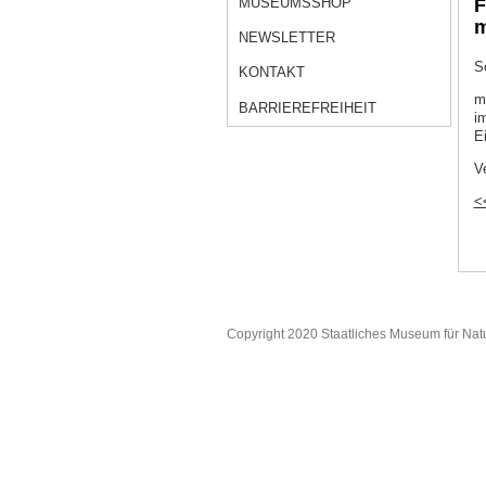
MUSEUMSSHOP
F
m
NEWSLETTER
S
KONTAKT
m
BARRIEREFREIHEIT
i
Ei
V
<
Copyright 2020 Staatliches Museum für Nat