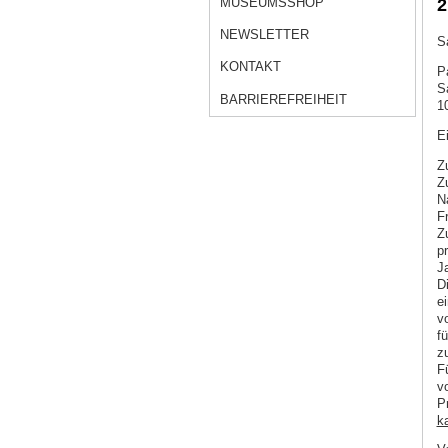
MUSEUMSSHOP
2
NEWSLETTER
S
KONTAKT
P
S
BARRIEREFREIHEIT
1
Ei
Z
Z
N
F
Z
p
Ja
D
e
v
fü
z
F
v
P
k