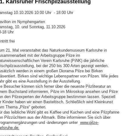
1. Karlsruher Frischpilzausstellung
amstag 10.10.2026 10:00 Uhr - 18:00 Uhr
avillon im Nymphengarten
amstag, 10. und Sonntag, 11.10.2026
0-18 Uhr
ntritt frei
um 21. Mal veranstaltet das Naturkundemuseum Karlsruhe in
usammenarbeit mit der Arbeitsgruppe Pilze im
aturwissenschaftlichen Verein Karlsruhe (PiNK) die jährliche
rischpilzausstellung, bei der 250 bis 300 Arten gezeigt werden.
usätzlich werden in einem großen Diorama Pilze bei Birken
räsentiert. Birken sind wichtige Lebenspartner von Pilzen. Wie jedes
hr gibt es eine Ausstellung in der Ausstellung.
ie Besucher können sich ferner über die neueste Pilzliteratur an
inem Buchstand informieren, Pilze im Mikroskop ansehen und Pilze
on den Pilzexperten der Arbeitsgruppe bestimmen lassen. Speziell
r Kinder haben wir einen Basteltisch. Schließlich wird Kleinkunst
um Thema „Pilze“ geboten.
ür das leibliche Wohl gibt es Kaffee und Kuchen und eine Pilzpfanne
on Pilzzüchtern aus der Altmark. Bitte informieren Sie sich über
rogrammergänzungen und -änderungen unter
www.pilze-
arlsruhe.de.