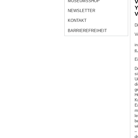
MUSEUMSSHOP
V
Y
NEWSLETTER
V
KONTAKT
D
BARRIEREFREIHEIT
V
i
e.
Ei
D
s
U
d
g
H
Kr
E
m
l
b
w
– 
d