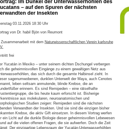
ortrag: Im Dunkel der Unterwasserhöhlen des
ucatans – auf den Spuren der nächsten
erwandten der Insekten
ienstag 03.11.2026 18:30 Uhr
ortrag von Dr. habil Bjön von Reumont
n Zusammenarbeit mit dem
Naturwissenschaftlichen Verein karlsruhe
V.
ntritt frei
er Yucatán in Mexiko – unter seinem dichten Dschungel verbergen
ich die geheimnisvollen Eingänge zu einem gewaltigen Netz aus
nterwasserhöhlen, das sich durch die gesamte Halbinsel zieht. In
ieser sagenumwobenen, dunklen Unterwelt der Maya, auch Cenotes
enannt, leben seltsam anmutende, blinde Krebse, die an
undertfüßer erinnern. Es sind Remipeden – eine rätselhafte
ustentiergruppe, die bis heute kaum erforscht ist. Bisherige
rkenntnisse aus molekularen, neuroanatomischen und
orphologischen Studien zeigen: Remipeden sind die nächsten
ebenden Verwandten der Insekten. Und sie sind die einzigen bisher
ekannten Krebse, die aktiv Gift einsetzen. In diesem Vortrag werfen
ir ein Licht auf die dunkle Biologie dieser geheimnisvollen Lebewesen
und auf die vielen offenen Fragen, die sie aufwerfen. Doch die Zeit
rängt: Der einzigartige Lebensraum der Yucatán-Unterwasserhöhlen