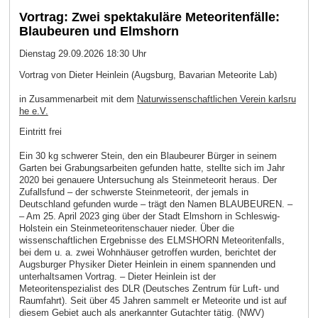
Vortrag: Zwei spektakuläre Meteoritenfälle:
Blaubeuren und Elmshorn
Dienstag 29.09.2026 18:30 Uhr
Vortrag von Dieter Heinlein (Augsburg, Bavarian Meteorite Lab)
in Zusammenarbeit mit dem
Naturwissenschaftlichen Verein karlsru
he e.V.
Eintritt frei
Ein 30 kg schwerer Stein, den ein Blaubeurer Bürger in seinem
Garten bei Grabungsarbeiten gefunden hatte, stellte sich im Jahr
2020 bei genauere Untersuchung als Steinmeteorit heraus. Der
Zufallsfund – der schwerste Steinmeteorit, der jemals in
Deutschland gefunden wurde – trägt den Namen BLAUBEUREN. –
– Am 25. April 2023 ging über der Stadt Elmshorn in Schleswig-
Holstein ein Steinmeteoritenschauer nieder. Über die
wissenschaftlichen Ergebnisse des ELMSHORN Meteoritenfalls,
bei dem u. a. zwei Wohnhäuser getroffen wurden, berichtet der
Augsburger Physiker Dieter Heinlein in einem spannenden und
unterhaltsamen Vortrag. – Dieter Heinlein ist der
Meteoritenspezialist des DLR (Deutsches Zentrum für Luft- und
Raumfahrt). Seit über 45 Jahren sammelt er Meteorite und ist auf
diesem Gebiet auch als anerkannter Gutachter tätig. (NWV)