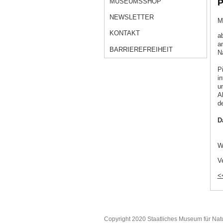
MUSEUMSSHOP
P
NEWSLETTER
M
KONTAKT
a
a
BARRIEREFREIHEIT
N
P
i
u
A
d
D
W
V
<
Copyright 2020 Staatliches Museum für Nat