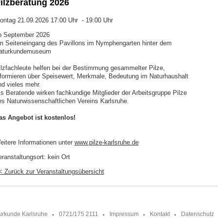
ilzberatung 2026
ontag 21.09.2026 17:00 Uhr - 19:00 Uhr
b September 2026
m Seiteneingang des Pavillons im Nymphengarten hinter dem
aturkundemuseum
ilzfachleute helfen bei der Bestimmung gesammelter Pilze,
nformieren über Speisewert, Merkmale, Bedeutung im Naturhaushalt
nd vieles mehr.
ls Beratende wirken fachkundige Mitglieder der Arbeitsgruppe Pilze
es Naturwissenschaftlichen Vereins Karlsruhe.
as Angebot ist kostenlos!
eitere Informationen unter
www.pilze-karlsruhe.de
eranstaltungsort:
kein Ort
< Zurück zur Veranstaltungsübersicht
urkunde Karlsruhe
0721/175 2111
Impressum
Kontakt
Datenschutz