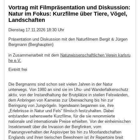
Vortrag mit Filmpräsentation und Diskussion:
Natur im Fokus: Kurzfilme über Tiere, Vögel,
Landschaften
Dienstag 17.11.2026 18:30 Uhr
Präsentation und Diskussion mit den Naturfilmern Bergit & Jürgen
Bergmann (Berghaupten)
in Zusammenarbeit mit dem
Naturwissenschaftlichen Verein karlsru
he e.V.
Eintritt frei
Die Bergmanns sind schon seit vielen Jahren in der Natur
unterwegs. Von 1980 an sind sie im Uhu- und Wanderfalkenschutz
aktiv, von der Instandhaltung der Brutplätze in steilen Felswänden,
dem Anbringen von Kameras zur Überwachung bis hin zur
Beringung von Jungvögeln. Irgendwann begannen sie, ihre
„Erlebnisse in Natur und Fels“ filmisch festzuhalten. Dabei
entstanden sehenswerte Kurzfilme, für die sie renommierte
nationale und internationale Preise erhielten. Von der einheimischen
Insektenwelt über die Invasion der Bergfinken, vom
Paarungsverhalten der Aspisviper bis hin zu Moorlandschaften
Englands und ihren tierischen Bewohnern ist ihr Repertoire breit