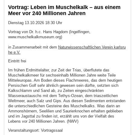
Vortrag: Leben im Muschelkalk – aus einem
Meer vor 240 Millionen Jahren
Dienstag 13.10.2026 18:30 Uhr
Vortrag von Dr. h.c. Hans Hagdorn (Ingelfingen,
www.muschelkalkmuseum.org)
in Zusammenarbeit mit dem
Naturwissenschaftlichen Verein karlsru
he e.V.
Eintritt frei
Im frühen Erdmittelalter, zur Zeit der Trias, überflutete das
Muschelkalkmeer für sechseinhalb Millionen Jahre weite Teile
Mitteleuropas. Am Boden dieses Flachmeeres, das dem heutigen
Persischen Golf sehr ähnlich gewesen sein dürfte, setzten sich
Kalkschlamm und Sand ab, zu Zeiten eingeschränkten
Wasseraustauschs mit dem Tethys-Ozean, dem triaszeitlichen
Weltmeer, auch Salz und Gips. Aus diesen Sedimenten entstanden
die unterschiedlichen Gesteine des Muschelkalks. Was darin an
Ammonshörnern, Seelilien und Saurierknochen erhalten geblieben
und im Jagsttal zu finden ist, erzählt uns von der Vielfalt des
Lebens vor 240 Millionen Jahren. (NWV)
Veranstaltungsort:
Vortragssaal