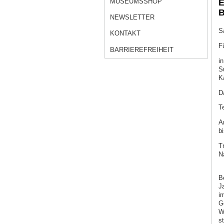
MUSEUMSSHOP
E
B
NEWSLETTER
S
KONTAKT
F
BARRIEREFREIHEIT
i
S
K
D
T
A
bi
T
N
B
J
i
G
W
s