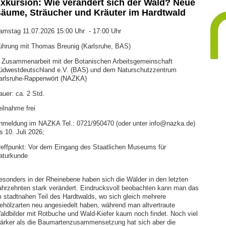
xkursion: Wie verändert sich der Wald? Neue
äume, Sträucher und Kräuter im Hardtwald
amstag 11.07.2026 15:00 Uhr - 17:00 Uhr
ührung mit Thomas Breunig (Karlsruhe, BAS)
n Zusammenarbeit mit der Botanischen Arbeitsgemeinschaft
üdwestdeutschland e.V. (BAS) und dem Naturschutzzentrum
arlsruhe-Rappenwört (NAZKA)
auer: ca. 2 Std.
eilnahme frei
nmeldung im NAZKA Tel.: 0721/950470 (oder unter info@nazka.de)
s 10. Juli 2026;
reffpunkt: Vor dem Eingang des Staatlichen Museums für
aturkunde
esonders in der Rheinebene haben sich die Wälder in den letzten
ahrzehnten stark verändert. Eindrucksvoll beobachten kann man das
m stadtnahen Teil des Hardtwalds, wo sich gleich mehrere
ehölzarten neu angesiedelt haben, während man altvertraute
aldbilder mit Rotbuche und Wald-Kiefer kaum noch findet. Noch viel
tärker als die Baumartenzusammensetzung hat sich aber die