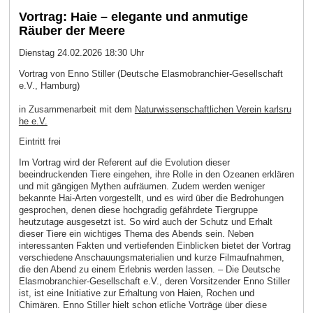
Vortrag: Haie – elegante und anmutige
Räuber der Meere
Dienstag 24.02.2026 18:30 Uhr
Vortrag von Enno Stiller (Deutsche Elasmobranchier-Gesellschaft
e.V., Hamburg)
in Zusammenarbeit mit dem
Naturwissenschaftlichen Verein karlsru
he e.V.
Eintritt frei
Im Vortrag wird der Referent auf die Evolution dieser
beeindruckenden Tiere eingehen, ihre Rolle in den Ozeanen erklären
und mit gängigen Mythen aufräumen. Zudem werden weniger
bekannte Hai-Arten vorgestellt, und es wird über die Bedrohungen
gesprochen, denen diese hochgradig gefährdete Tiergruppe
heutzutage ausgesetzt ist. So wird auch der Schutz und Erhalt
dieser Tiere ein wichtiges Thema des Abends sein. Neben
interessanten Fakten und vertiefenden Einblicken bietet der Vortrag
verschiedene Anschauungsmaterialien und kurze Filmaufnahmen,
die den Abend zu einem Erlebnis werden lassen. – Die Deutsche
Elasmobranchier-Gesellschaft e.V., deren Vorsitzender Enno Stiller
ist, ist eine Initiative zur Erhaltung von Haien, Rochen und
Chimären. Enno Stiller hielt schon etliche Vorträge über diese