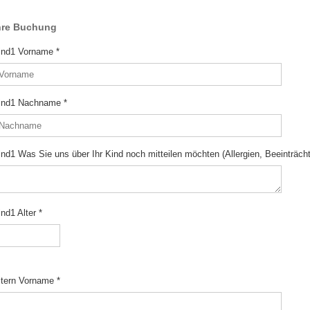
hre Buchung
ind1 Vorname
*
ind1 Nachname
*
ind1 Was Sie uns über Ihr Kind noch mitteilen möchten (Allergien, Beeinträch
ind1 Alter
*
ltern Vorname
*