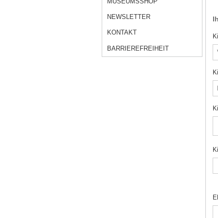
MUSEUMSSHOP
NEWSLETTER
I
KONTAKT
K
BARRIEREFREIHEIT
K
K
K
E