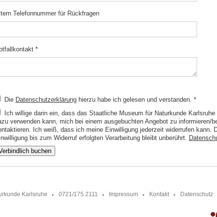
ltern Telefonnummer für Rückfragen
otfallkontakt
*
Die
Datenschutzerklärung
hierzu habe ich gelesen und verstanden.
*
Ich willige darin ein, dass das Staatliche Museum für Naturkunde Karlsruh
azu verwenden kann, mich bei einem ausgebuchten Angebot zu informieren/ber
ontaktieren. Ich weiß, dass ich meine Einwilligung jederzeit widerrufen kann.
nwilligung bis zum Widerruf erfolgten Verarbeitung bleibt unberührt.
Datensch
Verbindlich buchen
urkunde Karlsruhe
0721/175 2111
Impressum
Kontakt
Datenschutz