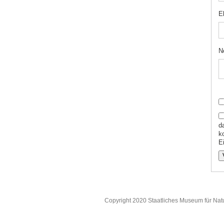
E
N
d
k
Ei
Copyright 2020 Staatliches Museum für Nat