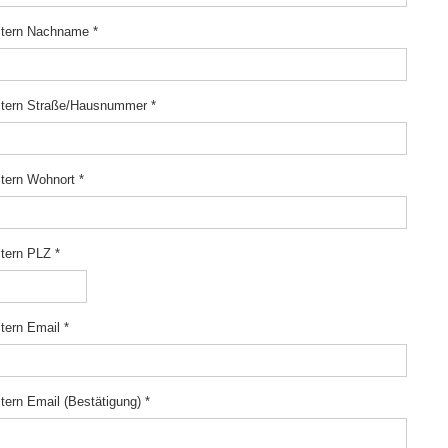
ltern Nachname
*
ltern Straße/Hausnummer
*
ltern Wohnort
*
ltern PLZ
*
ltern Email
*
ltern Email (Bestätigung)
*