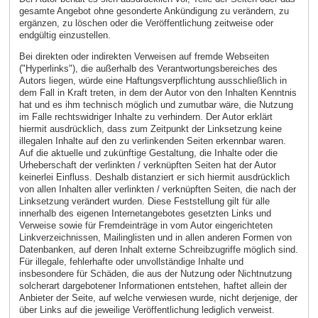
gesamte Angebot ohne gesonderte Ankündigung zu verändern, zu
ergänzen, zu löschen oder die Veröffentlichung zeitweise oder
endgültig einzustellen.
Bei direkten oder indirekten Verweisen auf fremde Webseiten
("Hyperlinks"), die außerhalb des Verantwortungsbereiches des
Autors liegen, würde eine Haftungsverpflichtung ausschließlich in
dem Fall in Kraft treten, in dem der Autor von den Inhalten Kenntnis
hat und es ihm technisch möglich und zumutbar wäre, die Nutzung
im Falle rechtswidriger Inhalte zu verhindern. Der Autor erklärt
hiermit ausdrücklich, dass zum Zeitpunkt der Linksetzung keine
illegalen Inhalte auf den zu verlinkenden Seiten erkennbar waren.
Auf die aktuelle und zukünftige Gestaltung, die Inhalte oder die
Urheberschaft der verlinkten / verknüpften Seiten hat der Autor
keinerlei Einfluss. Deshalb distanziert er sich hiermit ausdrücklich
von allen Inhalten aller verlinkten / verknüpften Seiten, die nach der
Linksetzung verändert wurden. Diese Feststellung gilt für alle
innerhalb des eigenen Internetangebotes gesetzten Links und
Verweise sowie für Fremdeinträge in vom Autor eingerichteten
Linkverzeichnissen, Mailinglisten und in allen anderen Formen von
Datenbanken, auf deren Inhalt externe Schreibzugriffe möglich sind.
Für illegale, fehlerhafte oder unvollständige Inhalte und
insbesondere für Schäden, die aus der Nutzung oder Nichtnutzung
solcherart dargebotener Informationen entstehen, haftet allein der
Anbieter der Seite, auf welche verwiesen wurde, nicht derjenige, der
über Links auf die jeweilige Veröffentlichung lediglich verweist.