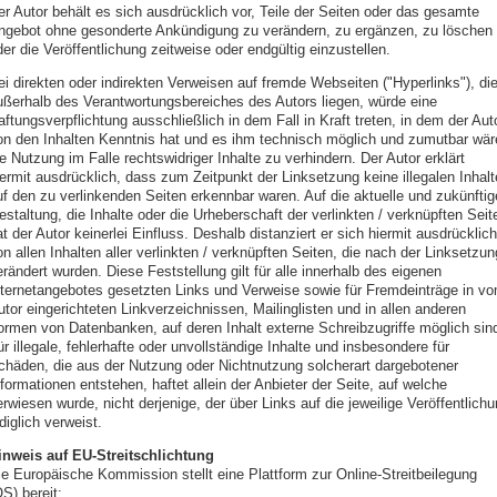
er Autor behält es sich ausdrücklich vor, Teile der Seiten oder das gesamte
ngebot ohne gesonderte Ankündigung zu verändern, zu ergänzen, zu löschen
er die Veröffentlichung zeitweise oder endgültig einzustellen.
ei direkten oder indirekten Verweisen auf fremde Webseiten ("Hyperlinks"), di
ußerhalb des Verantwortungsbereiches des Autors liegen, würde eine
ftungsverpflichtung ausschließlich in dem Fall in Kraft treten, in dem der Aut
on den Inhalten Kenntnis hat und es ihm technisch möglich und zumutbar wär
e Nutzung im Falle rechtswidriger Inhalte zu verhindern. Der Autor erklärt
iermit ausdrücklich, dass zum Zeitpunkt der Linksetzung keine illegalen Inhalt
uf den zu verlinkenden Seiten erkennbar waren. Auf die aktuelle und zukünftig
staltung, die Inhalte oder die Urheberschaft der verlinkten / verknüpften Seit
t der Autor keinerlei Einfluss. Deshalb distanziert er sich hiermit ausdrücklich
n allen Inhalten aller verlinkten / verknüpften Seiten, die nach der Linksetzun
rändert wurden. Diese Feststellung gilt für alle innerhalb des eigenen
nternetangebotes gesetzten Links und Verweise sowie für Fremdeinträge in v
tor eingerichteten Linkverzeichnissen, Mailinglisten und in allen anderen
ormen von Datenbanken, auf deren Inhalt externe Schreibzugriffe möglich sin
r illegale, fehlerhafte oder unvollständige Inhalte und insbesondere für
chäden, die aus der Nutzung oder Nichtnutzung solcherart dargebotener
formationen entstehen, haftet allein der Anbieter der Seite, auf welche
rwiesen wurde, nicht derjenige, der über Links auf die jeweilige Veröffentlich
diglich verweist.
inweis auf EU-Streitschlichtung
ie Europäische Kommission stellt eine Plattform zur Online-Streitbeilegung
S) bereit: