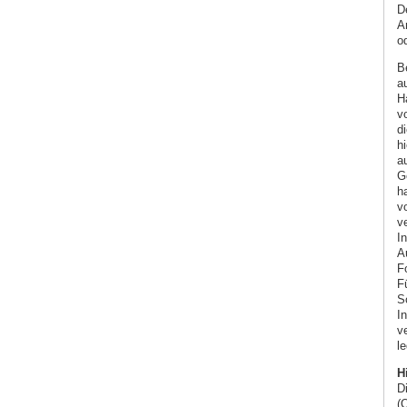
D
A
od
B
a
Ha
v
di
h
a
Ge
ha
vo
ve
I
Au
F
Fü
S
In
ve
le
H
D
(O