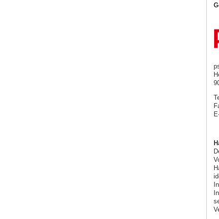
G
p
H
9
T
F
E
H
De
Vo
H
i
I
I
s
V