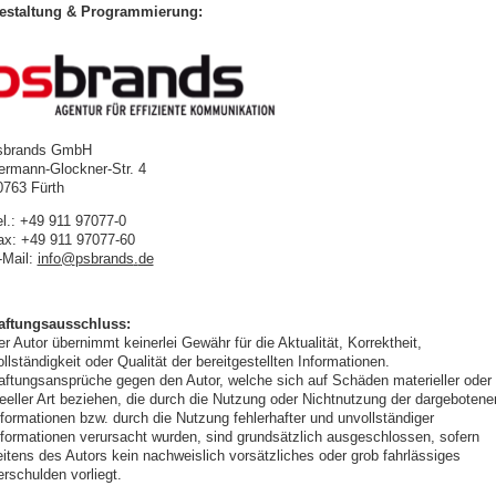
estaltung & Programmierung:
sbrands GmbH
ermann-Glockner-Str. 4
0763 Fürth
el.: +49 911 97077-0
ax: +49 911 97077-60
-Mail:
info
@
psbrands
.
de
aftungsausschluss:
r Autor übernimmt keinerlei Gewähr für die Aktualität, Korrektheit,
llständigkeit oder Qualität der bereitgestellten Informationen.
aftungsansprüche gegen den Autor, welche sich auf Schäden materieller oder
deeller Art beziehen, die durch die Nutzung oder Nichtnutzung der dargebotene
nformationen bzw. durch die Nutzung fehlerhafter und unvollständiger
nformationen verursacht wurden, sind grundsätzlich ausgeschlossen, sofern
eitens des Autors kein nachweislich vorsätzliches oder grob fahrlässiges
erschulden vorliegt.