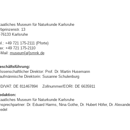
taatliches Museum für Naturkunde Karlsruhe
rbprinzenstr. 13
-76133 Karlsruhe
l.: +49 721 175-2111 (Pforte)
ax: +49 721 175-2110
-Mail:
museum[at]smnk.de
eschäftsführung:
issenschaftlicher Direktor: Prof. Dr. Martin Husemann
aufmännische Direktorin: Susanne Schulenburg
ID/VAT: DE 811467894 Zollnummer/EORI: DE 6635911
edaktion:
taatliches Museum für Naturkunde Karlsruhe
nsprechpartner: Dr. Eduard Harms, Nina Gothe, Dr. Hubert Höfer, Dr. Alexande
iedel