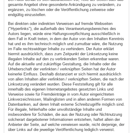
gesamte Angebot ohne gesonderte Ankündigung zu verändern, zu
ergänzen, zu löschen oder die Veröffentlichung zeitweise oder
endgültig einzustellen.
Bei direkten oder indirekten Verweisen auf fremde Webseiten
("Hyperlinks"), die außerhalb des Verantwortungsbereiches des
Autors liegen, würde eine Haftungsverpflichtung ausschließlich in
dem Fall in Kraft treten, in dem der Autor von den Inhalten Kenntnis
hat und es ihm technisch möglich und zumutbar wäre, die Nutzung
im Falle rechtswidriger Inhalte zu verhindern. Der Autor erklärt
hiermit ausdrücklich, dass zum Zeitpunkt der Linksetzung keine
illegalen Inhalte auf den zu verlinkenden Seiten erkennbar waren.
Auf die aktuelle und zukünftige Gestaltung, die Inhalte oder die
Urheberschaft der verlinkten / verknüpften Seiten hat der Autor
keinerlei Einfluss. Deshalb distanziert er sich hiermit ausdrücklich
von allen Inhalten aller verlinkten / verknüpften Seiten, die nach der
Linksetzung verändert wurden. Diese Feststellung gilt für alle
innerhalb des eigenen Internetangebotes gesetzten Links und
Verweise sowie für Fremdeinträge in vom Autor eingerichteten
Linkverzeichnissen, Mailinglisten und in allen anderen Formen von
Datenbanken, auf deren Inhalt externe Schreibzugriffe möglich sind.
Für illegale, fehlerhafte oder unvollständige Inhalte und
insbesondere für Schäden, die aus der Nutzung oder Nichtnutzung
solcherart dargebotener Informationen entstehen, haftet allein der
Anbieter der Seite, auf welche verwiesen wurde, nicht derjenige, der
über Links auf die jeweilige Veröffentlichung lediglich verweist.