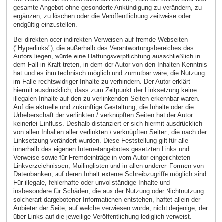
gesamte Angebot ohne gesonderte Ankündigung zu verändern, zu
ergänzen, zu löschen oder die Veröffentlichung zeitweise oder
endgültig einzustellen.
Bei direkten oder indirekten Verweisen auf fremde Webseiten
("Hyperlinks"), die außerhalb des Verantwortungsbereiches des
Autors liegen, würde eine Haftungsverpflichtung ausschließlich in
dem Fall in Kraft treten, in dem der Autor von den Inhalten Kenntnis
hat und es ihm technisch möglich und zumutbar wäre, die Nutzung
im Falle rechtswidriger Inhalte zu verhindern. Der Autor erklärt
hiermit ausdrücklich, dass zum Zeitpunkt der Linksetzung keine
illegalen Inhalte auf den zu verlinkenden Seiten erkennbar waren.
Auf die aktuelle und zukünftige Gestaltung, die Inhalte oder die
Urheberschaft der verlinkten / verknüpften Seiten hat der Autor
keinerlei Einfluss. Deshalb distanziert er sich hiermit ausdrücklich
von allen Inhalten aller verlinkten / verknüpften Seiten, die nach der
Linksetzung verändert wurden. Diese Feststellung gilt für alle
innerhalb des eigenen Internetangebotes gesetzten Links und
Verweise sowie für Fremdeinträge in vom Autor eingerichteten
Linkverzeichnissen, Mailinglisten und in allen anderen Formen von
Datenbanken, auf deren Inhalt externe Schreibzugriffe möglich sind.
Für illegale, fehlerhafte oder unvollständige Inhalte und
insbesondere für Schäden, die aus der Nutzung oder Nichtnutzung
solcherart dargebotener Informationen entstehen, haftet allein der
Anbieter der Seite, auf welche verwiesen wurde, nicht derjenige, der
über Links auf die jeweilige Veröffentlichung lediglich verweist.