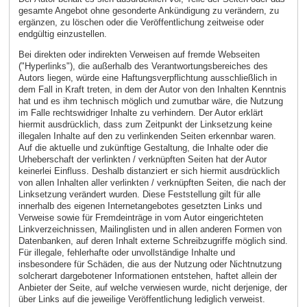
gesamte Angebot ohne gesonderte Ankündigung zu verändern, zu
ergänzen, zu löschen oder die Veröffentlichung zeitweise oder
endgültig einzustellen.
Bei direkten oder indirekten Verweisen auf fremde Webseiten
("Hyperlinks"), die außerhalb des Verantwortungsbereiches des
Autors liegen, würde eine Haftungsverpflichtung ausschließlich in
dem Fall in Kraft treten, in dem der Autor von den Inhalten Kenntnis
hat und es ihm technisch möglich und zumutbar wäre, die Nutzung
im Falle rechtswidriger Inhalte zu verhindern. Der Autor erklärt
hiermit ausdrücklich, dass zum Zeitpunkt der Linksetzung keine
illegalen Inhalte auf den zu verlinkenden Seiten erkennbar waren.
Auf die aktuelle und zukünftige Gestaltung, die Inhalte oder die
Urheberschaft der verlinkten / verknüpften Seiten hat der Autor
keinerlei Einfluss. Deshalb distanziert er sich hiermit ausdrücklich
von allen Inhalten aller verlinkten / verknüpften Seiten, die nach der
Linksetzung verändert wurden. Diese Feststellung gilt für alle
innerhalb des eigenen Internetangebotes gesetzten Links und
Verweise sowie für Fremdeinträge in vom Autor eingerichteten
Linkverzeichnissen, Mailinglisten und in allen anderen Formen von
Datenbanken, auf deren Inhalt externe Schreibzugriffe möglich sind.
Für illegale, fehlerhafte oder unvollständige Inhalte und
insbesondere für Schäden, die aus der Nutzung oder Nichtnutzung
solcherart dargebotener Informationen entstehen, haftet allein der
Anbieter der Seite, auf welche verwiesen wurde, nicht derjenige, der
über Links auf die jeweilige Veröffentlichung lediglich verweist.