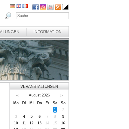
MLUNGEN
INFORMATION
VERANSTALTUNGEN
August
2026
Mo
Di
Mi
Do
Fr
Sa
So
1
2
3
4
5
6
7
8
9
10
11
12
13
14
15
16