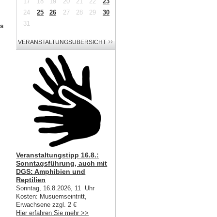
17
18
19
20
21
22
23
24
25
26
27
28
29
30
31
ms
Veranstaltungstipp 16.8.:
Sonntagsführung, auch mit
DGS: Amphibien und
Reptilien
Sonntag, 16.8.2026, 11 Uhr
Kosten: Musuemseintritt,
Erwachsene zzgl. 2 €
Hier erfahren Sie mehr >>