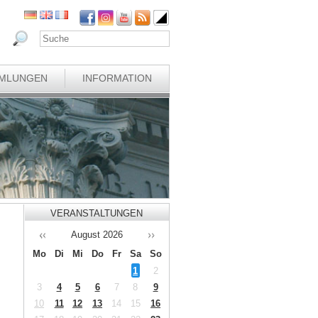
MLUNGEN
INFORMATION
VERANSTALTUNGEN
August
2026
Mo
Di
Mi
Do
Fr
Sa
So
1
2
3
4
5
6
7
8
9
10
11
12
13
14
15
16