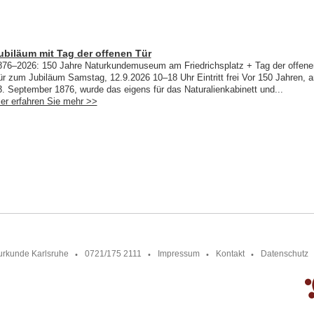
ubiläum mit Tag der offenen Tür
876–2026: 150 Jahre Naturkundemuseum am Friedrichsplatz + Tag der offene
ür zum Jubiläum Samstag, 12.9.2026 10–18 Uhr Eintritt frei Vor 150 Jahren, 
3. September 1876, wurde das eigens für das Naturalienkabinett und...
ier erfahren Sie mehr >>
urkunde Karlsruhe
0721/175 2111
Impressum
Kontakt
Datenschutz