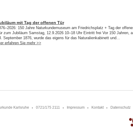
ubiläum mit Tag der offenen Tür
876–2026: 150 Jahre Naturkundemuseum am Friedrichsplatz + Tag der offene
ür zum Jubiläum Samstag, 12.9.2026 10–18 Uhr Eintritt frei Vor 150 Jahren, 
3. September 1876, wurde das eigens für das Naturalienkabinett und...
ier erfahren Sie mehr >>
urkunde Karlsruhe
0721/175 2111
Impressum
Kontakt
Datenschutz