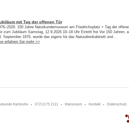
ubiläum mit Tag der offenen Tür
876–2026: 150 Jahre Naturkundemuseum am Friedrichsplatz + Tag der offene
ür zum Jubiläum Samstag, 12.9.2026 10–18 Uhr Eintritt frei Vor 150 Jahren, 
3. September 1876, wurde das eigens für das Naturalienkabinett und...
ier erfahren Sie mehr >>
urkunde Karlsruhe
0721/175 2111
Impressum
Kontakt
Datenschutz