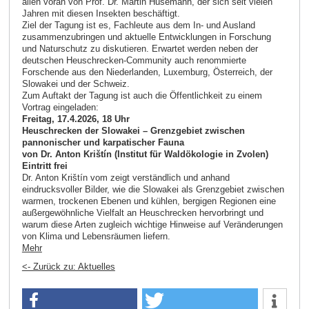
allen voran von Prof. Dr. Martin Husemann, der sich seit vielen
Jahren mit diesen Insekten beschäftigt.
Ziel der Tagung ist es, Fachleute aus dem In- und Ausland
zusammenzubringen und aktuelle Entwicklungen in Forschung
und Naturschutz zu diskutieren. Erwartet werden neben der
deutschen Heuschrecken-Community auch renommierte
Forschende aus den Niederlanden, Luxemburg, Österreich, der
Slowakei und der Schweiz.
Zum Auftakt der Tagung ist auch die Öffentlichkeit zu einem
Vortrag eingeladen:
Freitag, 17.4.2026, 18 Uhr
Heuschrecken der Slowakei – Grenzgebiet zwischen
pannonischer und karpatischer Fauna
von Dr. Anton Krištín (Institut für Waldökologie in Zvolen)
Eintritt frei
Dr. Anton Krištín vom zeigt verständlich und anhand
eindrucksvoller Bilder, wie die Slowakei als Grenzgebiet zwischen
warmen, trockenen Ebenen und kühlen, bergigen Regionen eine
außergewöhnliche Vielfalt an Heuschrecken hervorbringt und
warum diese Arten zugleich wichtige Hinweise auf Veränderungen
von Klima und Lebensräumen liefern.
Mehr
<- Zurück zu: Aktuelles