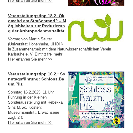
Hier erfahren Sie mehr >>
Veranstaltungstipp 18.2.:Ök
omahd am Straßenrand? – M
öglichkeiten zur Reduzierun
g der Arthropodenmortalität
Vortrag von Martin Sauter
(Universität Hohenheim, UHOH)
in Zusammenarbeit mit dem Naturwissenschaftlichen Verein
Karlsruhe e. V. Eintritt frei mehr
Hier erfahren Sie mehr >>
Veranstaltungstipp 16.2.: So
nntagsführung: Schloss.Ba
um.Pilz
Sonntag 16.2.2025, 11 Uhr
Führung in der Kleinen
Sonderausstellung mit Rebekka
Sinz M.Sc. Kosten:
Museumseintritt, Erwachsene
zzgl. 2 €
Hier erfahren Sie mehr >>