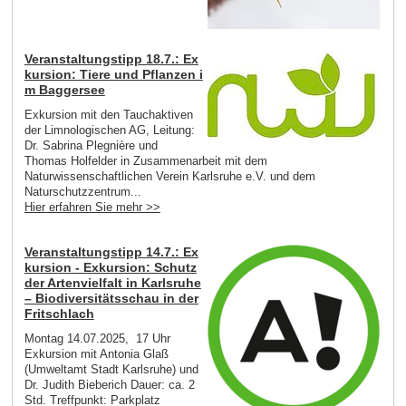
Veranstaltungstipp 18.7.: Ex
kursion: Tiere und Pflanzen i
m Baggersee
Exkursion mit den Tauchaktiven
der Limnologischen AG, Leitung:
Dr. Sabrina Plegnière und
Thomas Holfelder in Zusammenarbeit mit dem
Naturwissenschaftlichen Verein Karlsruhe e.V. und dem
Naturschutzzentrum...
Hier erfahren Sie mehr >>
Veranstaltungstipp 14.7.: Ex
kursion - Exkursion: Schutz
der Artenvielfalt in Karlsruhe
– Biodiversitätsschau in der
Fritschlach
Montag 14.07.2025, 17 Uhr
Exkursion mit Antonia Glaß
(Umweltamt Stadt Karlsruhe) und
Dr. Judith Bieberich Dauer: ca. 2
Std. Treffpunkt: Parkplatz