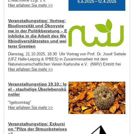
Erwachsene zzgl. 2 €
Hier erfahren Sie mehr >>
Veranstaltungstipp: Vortrag:
Biodiversität und Ökosyste
me in der Politikberatung – E
inblicke in die Arbeit des We
ltbiodiversitätsrates und wei
terer Gremien
Dienstag, 21.10.2025, 18.30 Uhr Vortrag von Prof. Dr. Josef Settele
(UFZ Halle-Leipzig & IPBES) in Zusammenarbeit mit dem
Naturwissenschaftlichen Verein Karlsruhe e.V. (NWV) Eintritt frei
Hier erfahren Sie mehr >>
Veranstaltungstipp 19.10.: Ig
el - stachelige Überlebenskü
nstler
"Igelsonntag"
Hier erfahren Sie mehr >>
Veranstaltungstipp: Exkursi
on "Pilze der Streuobstwises
n"