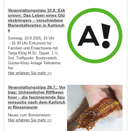
Veranstaltungstipp 10.8.:Exk
ursion: Das Leben eines Glü
cksbringers – verschiedene
Marienkäferarten in Karlsruh
e
Sonntag, 10.8.2025, 15 Uhr
- 16.30 Uhr Exkursion für
Familien und Erwachsene mit
Tanja Kling M.Sc. Dauer: 1 ½
Std. Treffpunkt: Bootsverleih,
Günter-Klotz-Anlage Teilnahme
frei
Hier erfahren Sie mehr >>
Veranstaltungstipp 28.7.: Vor
trag: Unheimlicher Riffbewo
hner – die faszinierende Spu
rensuche nach dem Karlsruh
er Riesenwurm
Neues zum Borstenwurm
Hier erfahren Sie mehr >>