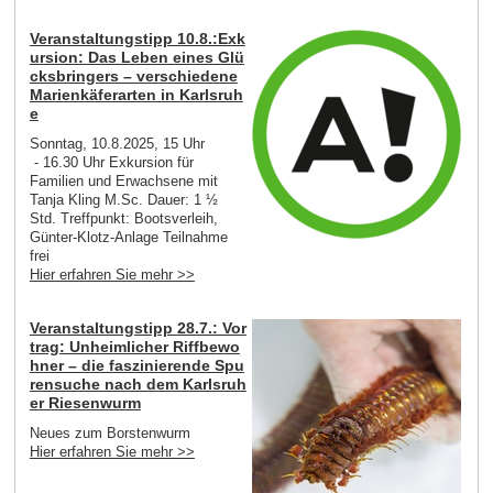
Veranstaltungstipp 10.8.:Exk
ursion: Das Leben eines Glü
cksbringers – verschiedene
Marienkäferarten in Karlsruh
e
Sonntag, 10.8.2025, 15 Uhr
- 16.30 Uhr Exkursion für
Familien und Erwachsene mit
Tanja Kling M.Sc. Dauer: 1 ½
Std. Treffpunkt: Bootsverleih,
Günter-Klotz-Anlage Teilnahme
frei
Hier erfahren Sie mehr >>
Veranstaltungstipp 28.7.: Vor
trag: Unheimlicher Riffbewo
hner – die faszinierende Spu
rensuche nach dem Karlsruh
er Riesenwurm
Neues zum Borstenwurm
Hier erfahren Sie mehr >>