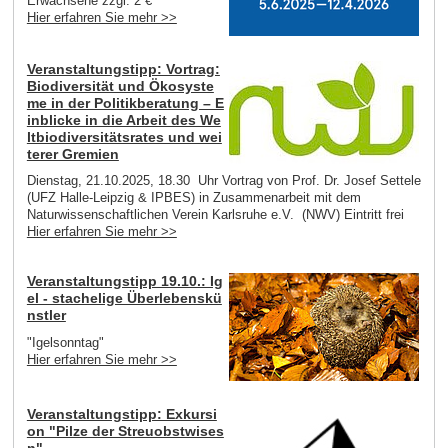
Erwachsene zzgl. 2 €
Hier erfahren Sie mehr >>
Veranstaltungstipp: Vortrag:
Biodiversität und Ökosyste
me in der Politikberatung – E
inblicke in die Arbeit des We
ltbiodiversitätsrates und wei
terer Gremien
Dienstag, 21.10.2025, 18.30 Uhr Vortrag von Prof. Dr. Josef Settele
(UFZ Halle-Leipzig & IPBES) in Zusammenarbeit mit dem
Naturwissenschaftlichen Verein Karlsruhe e.V. (NWV) Eintritt frei
Hier erfahren Sie mehr >>
Veranstaltungstipp 19.10.: Ig
el - stachelige Überlebenskü
nstler
"Igelsonntag"
Hier erfahren Sie mehr >>
Veranstaltungstipp: Exkursi
on "Pilze der Streuobstwises
n"