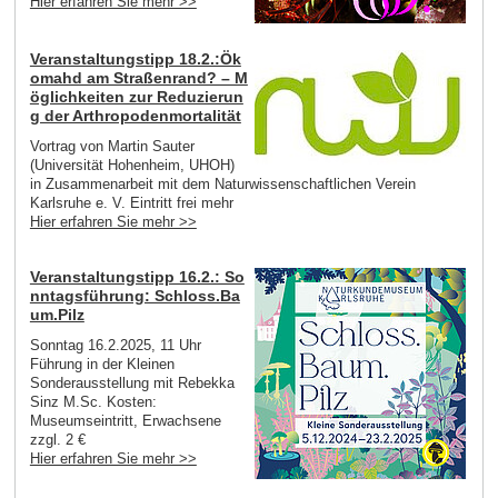
Hier erfahren Sie mehr >>
Veranstaltungstipp 18.2.:Ök
omahd am Straßenrand? – M
öglichkeiten zur Reduzierun
g der Arthropodenmortalität
Vortrag von Martin Sauter
(Universität Hohenheim, UHOH)
in Zusammenarbeit mit dem Naturwissenschaftlichen Verein
Karlsruhe e. V. Eintritt frei mehr
Hier erfahren Sie mehr >>
Veranstaltungstipp 16.2.: So
nntagsführung: Schloss.Ba
um.Pilz
Sonntag 16.2.2025, 11 Uhr
Führung in der Kleinen
Sonderausstellung mit Rebekka
Sinz M.Sc. Kosten:
Museumseintritt, Erwachsene
zzgl. 2 €
Hier erfahren Sie mehr >>