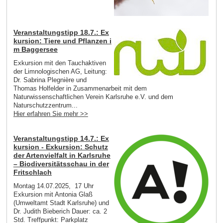
Veranstaltungstipp 18.7.: Ex
kursion: Tiere und Pflanzen i
m Baggersee
Exkursion mit den Tauchaktiven
der Limnologischen AG, Leitung:
Dr. Sabrina Plegnière und
Thomas Holfelder in Zusammenarbeit mit dem
Naturwissenschaftlichen Verein Karlsruhe e.V. und dem
Naturschutzzentrum...
Hier erfahren Sie mehr >>
Veranstaltungstipp 14.7.: Ex
kursion - Exkursion: Schutz
der Artenvielfalt in Karlsruhe
– Biodiversitätsschau in der
Fritschlach
Montag 14.07.2025, 17 Uhr
Exkursion mit Antonia Glaß
(Umweltamt Stadt Karlsruhe) und
Dr. Judith Bieberich Dauer: ca. 2
Std. Treffpunkt: Parkplatz