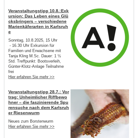
Veranstaltungstipp 10.8.:Exk
ursion: Das Leben eines Glü
cksbringers – verschiedene
Marienkäferarten in Karlsruh
e
Sonntag, 10.8.2025, 15 Uhr
- 16.30 Uhr Exkursion für
Familien und Erwachsene mit
Tanja Kling M.Sc. Dauer: 1 ½
Std. Treffpunkt: Bootsverleih,
Günter-Klotz-Anlage Teilnahme
frei
Hier erfahren Sie mehr >>
Veranstaltungstipp 28.7.: Vor
trag: Unheimlicher Riffbewo
hner – die faszinierende Spu
rensuche nach dem Karlsruh
er Riesenwurm
Neues zum Borstenwurm
Hier erfahren Sie mehr >>