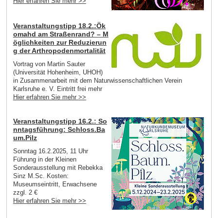
Hier erfahren Sie mehr >>
Veranstaltungstipp 18.2.:Ök
omahd am Straßenrand? – M
öglichkeiten zur Reduzierun
g der Arthropodenmortalität
Vortrag von Martin Sauter
(Universität Hohenheim, UHOH)
in Zusammenarbeit mit dem Naturwissenschaftlichen Verein
Karlsruhe e. V. Eintritt frei mehr
Hier erfahren Sie mehr >>
Veranstaltungstipp 16.2.: So
nntagsführung: Schloss.Ba
um.Pilz
Sonntag 16.2.2025, 11 Uhr
Führung in der Kleinen
Sonderausstellung mit Rebekka
Sinz M.Sc. Kosten:
Museumseintritt, Erwachsene
zzgl. 2 €
Hier erfahren Sie mehr >>