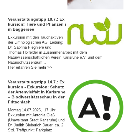
Veranstaltungstipp 18.7.: Ex
kursion: Tiere und Pflanzen i
m Baggersee
Exkursion mit den Tauchaktiven
der Limnologischen AG, Leitung:
Dr. Sabrina Plegnière und
Thomas Holfelder in Zusammenarbeit mit dem
Naturwissenschaftlichen Verein Karlsruhe e.V. und dem
Naturschutzzentrum...
Hier erfahren Sie mehr >>
Veranstaltungstipp 14.7.: Ex
kursion - Exkursion: Schutz
der Artenvielfalt in Karlsruhe
– Biodiversitätsschau in der
Fritschlach
Montag 14.07.2025, 17 Uhr
Exkursion mit Antonia Glaß
(Umweltamt Stadt Karlsruhe) und
Dr. Judith Bieberich Dauer: ca. 2
Std. Treffpunkt: Parkplatz