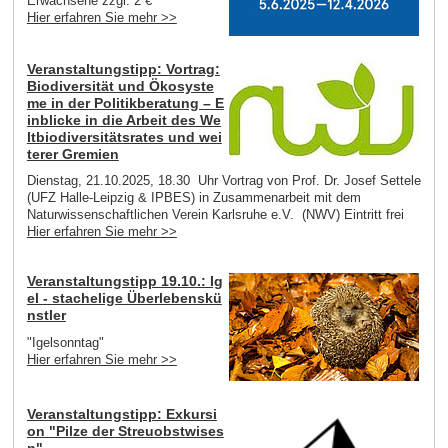
Erwachsene zzgl. 2 €
Hier erfahren Sie mehr >>
Veranstaltungstipp: Vortrag:
Biodiversität und Ökosyste
me in der Politikberatung – E
inblicke in die Arbeit des We
ltbiodiversitätsrates und wei
terer Gremien
Dienstag, 21.10.2025, 18.30 Uhr Vortrag von Prof. Dr. Josef Settele
(UFZ Halle-Leipzig & IPBES) in Zusammenarbeit mit dem
Naturwissenschaftlichen Verein Karlsruhe e.V. (NWV) Eintritt frei
Hier erfahren Sie mehr >>
Veranstaltungstipp 19.10.: Ig
el - stachelige Überlebenskü
nstler
"Igelsonntag"
Hier erfahren Sie mehr >>
Veranstaltungstipp: Exkursi
on "Pilze der Streuobstwises
n"