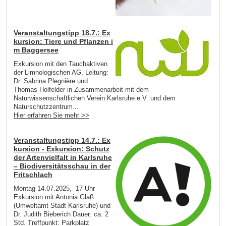
Veranstaltungstipp 18.7.: Ex
kursion: Tiere und Pflanzen i
m Baggersee
Exkursion mit den Tauchaktiven
der Limnologischen AG, Leitung:
Dr. Sabrina Plegnière und
Thomas Holfelder in Zusammenarbeit mit dem
Naturwissenschaftlichen Verein Karlsruhe e.V. und dem
Naturschutzzentrum...
Hier erfahren Sie mehr >>
Veranstaltungstipp 14.7.: Ex
kursion - Exkursion: Schutz
der Artenvielfalt in Karlsruhe
– Biodiversitätsschau in der
Fritschlach
Montag 14.07.2025, 17 Uhr
Exkursion mit Antonia Glaß
(Umweltamt Stadt Karlsruhe) und
Dr. Judith Bieberich Dauer: ca. 2
Std. Treffpunkt: Parkplatz