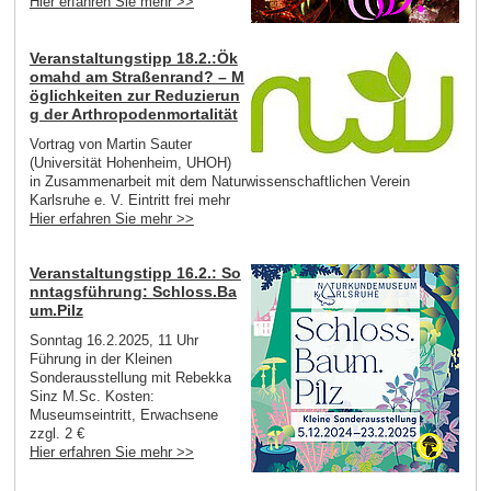
Hier erfahren Sie mehr >>
Veranstaltungstipp 18.2.:Ök
omahd am Straßenrand? – M
öglichkeiten zur Reduzierun
g der Arthropodenmortalität
Vortrag von Martin Sauter
(Universität Hohenheim, UHOH)
in Zusammenarbeit mit dem Naturwissenschaftlichen Verein
Karlsruhe e. V. Eintritt frei mehr
Hier erfahren Sie mehr >>
Veranstaltungstipp 16.2.: So
nntagsführung: Schloss.Ba
um.Pilz
Sonntag 16.2.2025, 11 Uhr
Führung in der Kleinen
Sonderausstellung mit Rebekka
Sinz M.Sc. Kosten:
Museumseintritt, Erwachsene
zzgl. 2 €
Hier erfahren Sie mehr >>