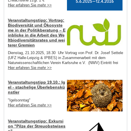
Erwachsene zzgl. 2 €
Hier erfahren Sie mehr >>
Veranstaltungstipp: Vortrag:
Biodiversität und Ökosyste
me in der Politikberatung – E
inblicke in die Arbeit des We
ltbiodiversitätsrates und wei
terer Gremien
Dienstag, 21.10.2025, 18.30 Uhr Vortrag von Prof. Dr. Josef Settele
(UFZ Halle-Leipzig & IPBES) in Zusammenarbeit mit dem
Naturwissenschaftlichen Verein Karlsruhe e.V. (NWV) Eintritt frei
Hier erfahren Sie mehr >>
Veranstaltungstipp 19.10.: Ig
el - stachelige Überlebenskü
nstler
"Igelsonntag"
Hier erfahren Sie mehr >>
Veranstaltungstipp: Exkursi
on "Pilze der Streuobstwises
n"