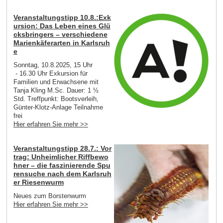
Veranstaltungstipp 10.8.:Exk
ursion: Das Leben eines Glü
cksbringers – verschiedene
Marienkäferarten in Karlsruh
e
Sonntag, 10.8.2025, 15 Uhr
- 16.30 Uhr Exkursion für
Familien und Erwachsene mit
Tanja Kling M.Sc. Dauer: 1 ½
Std. Treffpunkt: Bootsverleih,
Günter-Klotz-Anlage Teilnahme
frei
Hier erfahren Sie mehr >>
Veranstaltungstipp 28.7.: Vor
trag: Unheimlicher Riffbewo
hner – die faszinierende Spu
rensuche nach dem Karlsruh
er Riesenwurm
Neues zum Borstenwurm
Hier erfahren Sie mehr >>