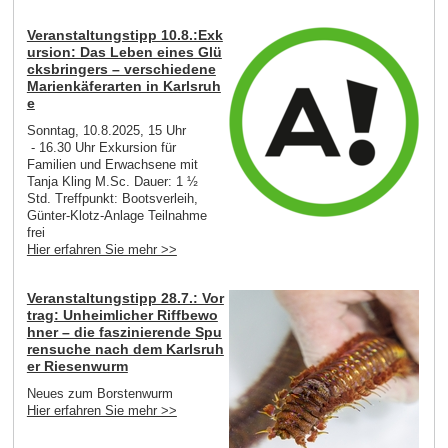
Veranstaltungstipp 10.8.:Exk
ursion: Das Leben eines Glü
cksbringers – verschiedene
Marienkäferarten in Karlsruh
e
Sonntag, 10.8.2025, 15 Uhr
- 16.30 Uhr Exkursion für
Familien und Erwachsene mit
Tanja Kling M.Sc. Dauer: 1 ½
Std. Treffpunkt: Bootsverleih,
Günter-Klotz-Anlage Teilnahme
frei
Hier erfahren Sie mehr >>
Veranstaltungstipp 28.7.: Vor
trag: Unheimlicher Riffbewo
hner – die faszinierende Spu
rensuche nach dem Karlsruh
er Riesenwurm
Neues zum Borstenwurm
Hier erfahren Sie mehr >>