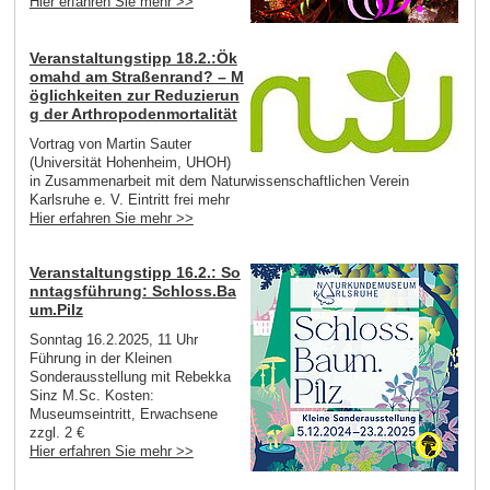
Hier erfahren Sie mehr >>
Veranstaltungstipp 18.2.:Ök
omahd am Straßenrand? – M
öglichkeiten zur Reduzierun
g der Arthropodenmortalität
Vortrag von Martin Sauter
(Universität Hohenheim, UHOH)
in Zusammenarbeit mit dem Naturwissenschaftlichen Verein
Karlsruhe e. V. Eintritt frei mehr
Hier erfahren Sie mehr >>
Veranstaltungstipp 16.2.: So
nntagsführung: Schloss.Ba
um.Pilz
Sonntag 16.2.2025, 11 Uhr
Führung in der Kleinen
Sonderausstellung mit Rebekka
Sinz M.Sc. Kosten:
Museumseintritt, Erwachsene
zzgl. 2 €
Hier erfahren Sie mehr >>