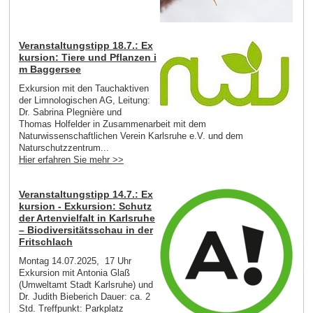
Veranstaltungstipp 18.7.: Ex
kursion: Tiere und Pflanzen i
m Baggersee
Exkursion mit den Tauchaktiven
der Limnologischen AG, Leitung:
Dr. Sabrina Plegnière und
Thomas Holfelder in Zusammenarbeit mit dem
Naturwissenschaftlichen Verein Karlsruhe e.V. und dem
Naturschutzzentrum...
Hier erfahren Sie mehr >>
Veranstaltungstipp 14.7.: Ex
kursion - Exkursion: Schutz
der Artenvielfalt in Karlsruhe
– Biodiversitätsschau in der
Fritschlach
Montag 14.07.2025, 17 Uhr
Exkursion mit Antonia Glaß
(Umweltamt Stadt Karlsruhe) und
Dr. Judith Bieberich Dauer: ca. 2
Std. Treffpunkt: Parkplatz