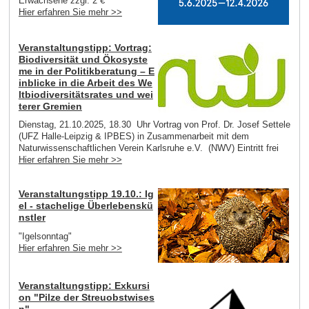
Erwachsene zzgl. 2 €
Hier erfahren Sie mehr >>
Veranstaltungstipp: Vortrag:
Biodiversität und Ökosyste
me in der Politikberatung – E
inblicke in die Arbeit des We
ltbiodiversitätsrates und wei
terer Gremien
Dienstag, 21.10.2025, 18.30 Uhr Vortrag von Prof. Dr. Josef Settele
(UFZ Halle-Leipzig & IPBES) in Zusammenarbeit mit dem
Naturwissenschaftlichen Verein Karlsruhe e.V. (NWV) Eintritt frei
Hier erfahren Sie mehr >>
Veranstaltungstipp 19.10.: Ig
el - stachelige Überlebenskü
nstler
"Igelsonntag"
Hier erfahren Sie mehr >>
Veranstaltungstipp: Exkursi
on "Pilze der Streuobstwises
n"