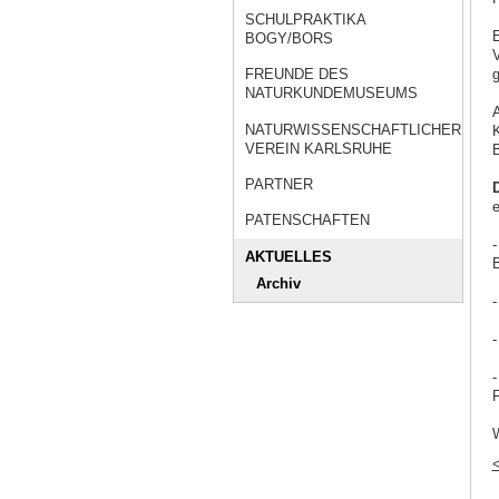
SCHULPRAKTIKA
E
BOGY/BORS
V
g
FREUNDE DES
NATURKUNDEMUSEUMS
A
NATURWISSENSCHAFTLICHER
K
VEREIN KARLSRUHE
B
PARTNER
D
e
PATENSCHAFTEN
-
AKTUELLES
B
Archiv
-
-
-
F
W
<