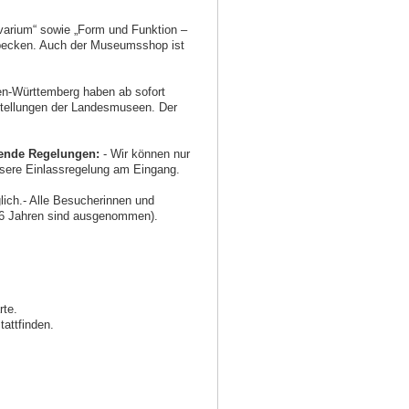
varium“ sowie „Form und Funktion –
ffbecken. Auch der Museumsshop ist
n-Württemberg haben ab sofort
sstellungen der Landesmuseen. Der
lgende Regelungen:
- Wir können nur
nsere Einlassregelung am Eingang.
glich.- Alle Besucherinnen und
r 6 Jahren sind ausgenommen).
rte.
tattfinden.