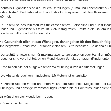
benfalls zugänglich sind die Dauerausstellungen „Klima und Lebensräume/Vi
orbild Natur“. Dort befindet sich auch das Großaquarium mit dem Korallenri
eöffnet.
uf Beschluss des Ministeriums für Wissenschaft, Forschung und Kunst Bade
inder und Jugendliche bis zum 18. Geburtstag freien Eintritt in die Dauerau
eschluss gilt zunächst für ein Jahr.
ie Gesundheit aller ist das Wichtigste, daher gelten für den Besuch fo
ine begrenzte Anzahl von Personen einlassen. Bitte beachten Sie deshalb u
 Der Zutritt ist jeweils nur für maximal zwei Einzelpersonen oder Familien mö
esucher sind verpflichtet, einen Mund-Nasen-Schutz zu tragen (Kinder unte
 Bitte folgen Sie der ausgewiesenen Wegführung durch die Ausstellungen
 Die Abstandsregel von mindestens 1,5 Metern ist einzuhalten.
 Bezahlen Sie den Eintritt und Ihren Einkauf im Shop nach Möglichkeit mit Ka
ührungen und sonstige Veranstaltungen können bis auf weiteres leider nicht s
ir wünschen viel Freude beim Besuch!
- Zurück zu: Archiv