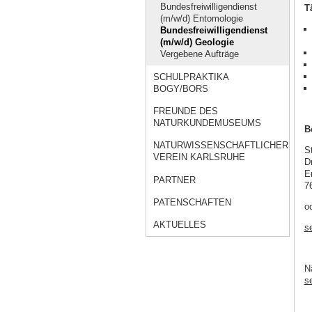
Bundesfreiwilligendienst
T
(m/w/d) Entomologie
Bundesfreiwilligendienst
(m/w/d) Geologie
Vergebene Aufträge
SCHULPRAKTIKA
BOGY/BORS
FREUNDE DES
NATURKUNDEMUSEUMS
B
NATURWISSENSCHAFTLICHER
S
VEREIN KARLSRUHE
D
E
PARTNER
7
PATENSCHAFTEN
o
AKTUELLES
s
N
s