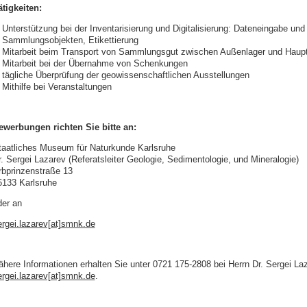
ätigkeiten:
Unterstützung bei der Inventarisierung und Digitalisierung: Dateneingabe und
Sammlungsobjekten, Etikettierung
Mitarbeit beim Transport von Sammlungsgut zwischen Außenlager und Haup
Mitarbeit bei der Übernahme von Schenkungen
tägliche Überprüfung der geowissenschaftlichen Ausstellungen
Mithilfe bei Veranstaltungen
ewerbungen richten Sie bitte an:
taatliches Museum für Naturkunde Karlsruhe
r. Sergei Lazarev (Referatsleiter Geologie, Sedimentologie, und Mineralogie)
rbprinzenstraße 13
6133 Karlsruhe
der an
ergei.lazarev[at]smnk.de
ähere Informationen erhalten Sie unter 0721 175-2808 bei Herrn Dr. Sergei La
ergei.lazarev[at]smnk.de
.