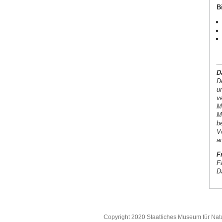
B
D
D
u
v
M
M
b
V
a
F
F
D
Copyright 2020 Staatliches Museum für Nat