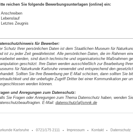
itte reichen Sie folgende Bewerbungsunterlagen (online) ein:
Anschreiben
Lebenslauf
Letztes Zeugnis
atenschutzhinweis für Bewerber:
er Schutz Ihrer persönlichen Daten ist dem Staatlichen Museum für Naturkund
nd ist zu jeder Zeit gewährleistet. Alle persönlichen Daten, die im Rahmen e
erarbeitet werden, sind durch technische und organisatorische Maßnahmen ge
anipulation geschützt. Ihre Daten werden ausschließlich zur Bearbeitung Ihre
useums für Naturkunde Karlsruhe verwendet und entsprechend den gesetzliche
ehandelt. Sollten Sie Ihre Bewerbung per E-Mail schicken, dann sollten Sie b
ertraulichkeit und der unbefugte Zugriff Dritter bei einer Kommunikation per u
usgeschlossen werden können.
ragen und Anregungen zum Datenschutz:
alls Sie Fragen oder Anregungen zum Thema Datenschutz haben, wenden Sie 
atenschutzbeauftragten. E-Mail:
datenschutz[at]smnk.de
urkunde Karlsruhe
0721/175 2111
Impressum
Kontakt
Datenschutz